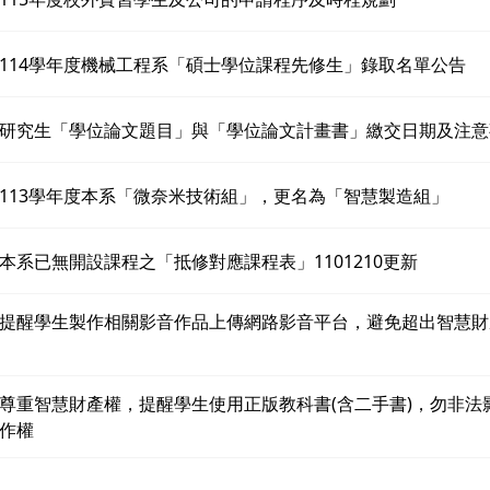
114學年度機械工程系「碩士學位課程先修生」錄取名單公告
研究生「學位論文題目」與「學位論文計畫書」繳交日期及注意
113學年度本系「微奈米技術組」，更名為「智慧製造組」
本系已無開設課程之「抵修對應課程表」1101210更新
提醒學生製作相關影音作品上傳網路影音平台，避免超出智慧財
尊重智慧財產權，提醒學生使用正版教科書(含二手書)，勿非法
作權