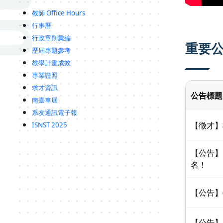
教師 Office Hours
行事曆
行政章則彙編
重要
歷屆專題參考
教學計畫成效
專業證照
求才資訊
公告標題
南臺車展
系友通訊電子報
【徵才】
ISNST 2025
【公告】
名！
【公告】
【公告】