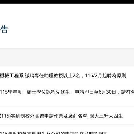
公告
機械工程系 誠聘專任助理教授以上2名，116/2月起聘為原則
115學年度「碩士學位課程先修生」申請即日至6月30日，請符
(115)簽約制校外實習申請作業及廠商名單_限大三升大四生
115年度校外實習學生及公司的申請程序及時程規劃