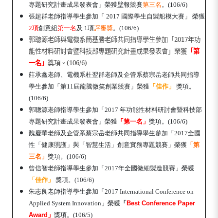
專題研究計畫成果發表會」榮獲壁報競賽
第三名
。(106/6)
張超群老師指導學生參加「 2017 國際學生自製船模大賽」 榮獲
2項
創意組
第一名
及 1項
評審獎
。(106/6)
郭聰源老師與電機系簡基勝老師共同指導學生參加「
2017
年功
能性材料研討會暨科技部專題研究計畫成果發表會」榮獲
「第
一名」
獎項。
(106/6)
莊承鑫老師、電機系杜翌群老師及企管系蔡宗岳老師共同指導
學生參
加「第
11
屆龍騰微笑創業競賽」榮獲
「佳作」
獎項
。
(106/6)
郭聰源老師指導學生參加「
2017
年功能性材料研討會暨科技部
專題研究計畫成果發表會」榮獲
「第一名」
獎項
。
(106/6)
魏慶華老師及企管系蔡宗岳老師共同指導學生參加「
2017
全國
性
「健康照護」與「智慧生活」創意實務專題競賽」榮獲
「第
三名」
獎項。
(
106/6)
曾信智老師指導學生參加「
2017
年全國微細製造競賽」榮獲
「佳作」
獎項
。
(106/6)
朱志良老師指導學生參加「
2017 International Conference on
Applied System Innovation
」榮獲
「
Best Conference Paper
Award
」
獎項。
(106/5)