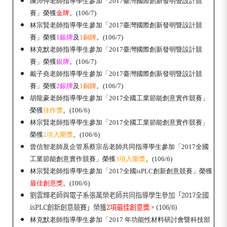
陳沛仲老師指導學生參加「2017臺灣國際創新發明暨設計競
賽」榮獲
金牌
。(106/7)
林宗賢老師指導學生參加「2017臺灣國際創新發明暨設計競
賽」榮獲
1
銀牌
及
1
銅牌
。(106/7)
林克默老師指導學生參加「2017臺灣國際創新發明暨設計競
賽」榮獲
銀牌
。(106/7)
戴子堯老師指導學生參加「2017臺灣國際創新發明暨設計競
賽」榮獲
2銀牌
及
1
銅牌
。(106/7)
胡龍豪老師指導學生參加「2017全國工業節能創意實作競賽」
榮獲
佳作
獎
。(106/6)
林宗賢老師指導學生參加「2017全國工業節能創意實作競賽」
榮獲
2項入圍
獎
。(106/6)
曾信智老師及企管系蔡宗岳老師共同指導學生參加「2017全國
工業節能創意實作競賽」榮獲
3項入
圍獎
。(106/6)
林宗賢老師指導學生參加「2017全國isPLC創新創意競賽」榮獲
最佳創意
獎
。(106/6)
劉雲輝老師與電子系張萬榮老師共同指導學生參加「
2017
全國
isPLC
創新創意競賽」榮獲
2
項最佳創意獎
。
(106/6)
林克默老師指導學生參加「2017 年功能性材料研討會暨科技部