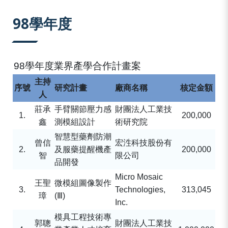
:::
98學年度
98
學年度業界產學合作計畫案
主持
序號
研究計畫
廠商名稱
核定金額
人
莊承
手臂關節壓力感
財團法人工業技
1.
200,000
鑫
測模組設計
術研究院
智慧型藥劑防潮
曾信
宏泩科技股份有
2.
及服藥提醒機產
200,000
智
限公司
品開發
Micro Mosaic
王聖
微模組圖像製作
3.
Technologies,
313,045
璋
(
Ⅲ
)
Inc.
模具工程技術專
郭聰
財團法人工業技