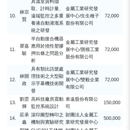
具溫室資料擷
取、計時計量、
金屬工業研究發
林宗
10.
遠端監控之多重
展中心
/
生生種子
72,000
賢
養液自動灌溉系
股份有限公司
統之研發
半自動接合機器
金屬工業研究發
瞿嘉
應用於撓性塑膠
11.
展中心
/
寶模工業
72,000
駿
押出條之問題分
股份有限公司
析
具有類比訊號處
金屬工業研究發
林開
理技術之大型顯
12.
展中心
/
雙毅企業
72,000
政
示字幕機技術開
有限公司
發
劉雲
高科技廠房震動
皋遠股份有限公
13.
150,000
輝
監控系統設計
司
莊承
滾印圖型轉印之
財團法人金屬工
14.
500,000
鑫
機制與實驗研究
業研究發展中心