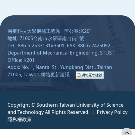
:::
南臺科技大學機械工程系 辦公室: K201
地址: 71005台南市永康區南台街1號
TEL: 886-6-2533131#3501 FAX: 886-6-2425092
Department of Mechanical Engineering, STUST
Office: K201
Addr.: No. 1, Nantai St., Yungkang Dist., Tainan
71005, Taiwan
網站更新建議
：
Copyright © Southern Taiwan University of Science
and Technology All Rights Reserved. ｜
Privacy Policy
隱私權政策