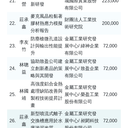
21.
城國際實業股份
223,000
營
新研發
有限公司
麥克風晶粒黏著
莊承
財團法人工業技
22.
膠材熱應力模擬
200,000
鑫
術研究院
分析報告
防塵槍微孔道設
金屬工業研究發
李友
23.
計與輸出性能提
展中心
/
緯神企業
72,000
竹
升
有限公司
協助致盈公司建
金屬工業研究發
林聰
24.
立創新產品的策
展中心
/
致盈企業
72,000
益
略與其開發
有限公司
高強度鋁合金熱
金屬工業研究發
林國
處理缺陷改善與
25.
展中心
/
榮盈工業
72,000
靖
製程技術提昇計
股份有限公司
畫
新型噴流式離子
金屬工業研究發
莊承
26.
交換槽應用於水
展中心
/
昶閎科技
72,000
鑫
庫淤泥改質
股份有限公司