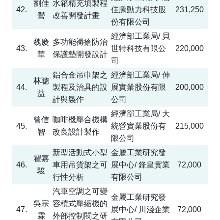
劉佳
水箱精充填製程
42.
佳騰動力科技股
231,250
營
改善開發計畫
份有限公司
經濟部工業局
/
貝
魏慶
多功能褥瘡防治
43.
世特科技有限公
220,000
華
保護墊開發設計
司
鋁合金吊巾架之
經濟部工業局
/
伸
林聰
44.
製程及治具的設
展實業股份有限
200,000
益
計與製作
公司
經濟部工業局
/
大
曾信
咖啡機壓合機構
45.
統營實業股份有
215,000
智
改良設計製作
限公司
新型活動式小型
金屬工業研究發
瞿嘉
46.
車用吊貨架之可
展中心
/
鋒皇實業
72,000
駿
行性分析
有限公司
汽車空調之可變
金屬工業研究發
吳宗
容積式壓縮機的
47.
展中心
/
川淺企業
72,000
霖
外部控制閥之研