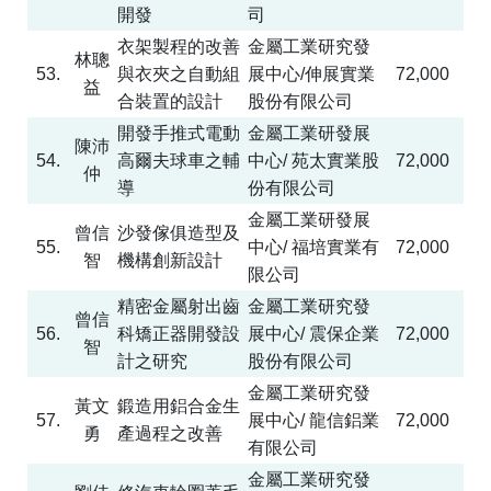
開發
司
衣架製程的改善
金屬工業研究發
林聰
53.
與衣夾之自動組
展中心
/
伸展實業
72,000
益
合裝置的設計
股份有限公司
開發手推式電動
金屬工業研發展
陳沛
54.
高爾夫球車之輔
中心
/
苑太實業股
72,000
仲
導
份有限公司
金屬工業研發展
曾信
沙發傢俱造型及
55.
中心
/
福培實業有
72,000
智
機構創新設計
限公司
精密金屬射出齒
金屬工業研究發
曾信
56.
科矯正器開發設
展中心
/
震保企業
72,000
智
計之研究
股份有限公司
金屬工業研究發
黃文
鍛造用鋁合金生
57.
展中心
/
龍信鋁業
72,000
勇
產過程之改善
有限公司
金屬工業研究發