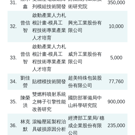
31.
350,000
鑫
列模組技術開發
術研究院
啟動產業人力札
曾信
根計畫
-
模具工
興光工業股份有
32.
10,000
智
程技術專業產業
限公司
人才培育
啟動產業人力札
曾信
根計畫
-
模具工
威升工業股份有
33.
5,000
智
程技術專業產業
限公司
人才培育
劉佳
超美特殊包裝股
34.
貼標模技術開發
77,760
營
份有限公司
雙燃料噴射系統
陳榮
國防部軍備局中
35.
之轉子引擎性能
900,000
洪
山科學研究院
改善研究
經濟部工業局
/
穗
林克
滾輪壓延製程治
36.
成企業股份有限
235,000
默
具破損原因分析
公司