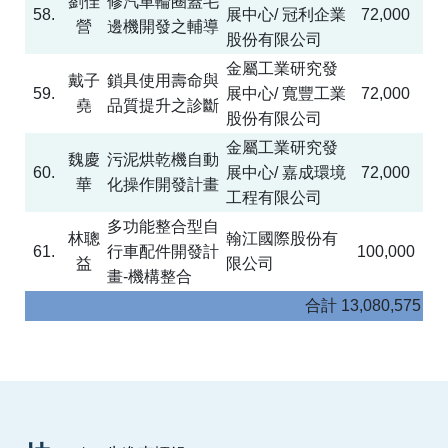
劉佳
修汽車輪圈蓋毛
58.
展中心
/
冠利企業
72,000
營
邊機開發之輔導
股份有限公司
金屬工業研究發
戴子
鎖具使用壽命與
59.
展中心
/
寬豐工業
72,000
堯
品質提升之診斷
股份有限公司
金屬工業研究發
魏慶
污泥烘乾機自動
60.
展中心
/
嘉成環境
72,000
華
化操作開發計畫
工程有限公司
多功能整合型自
林聰
翰江國際股份有
61.
行車配件開發計
100,000
益
限公司
畫
-
機構整合
合計
13,080,575
:::