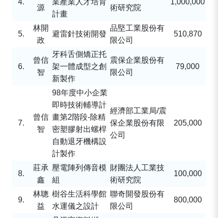
4.
業產業人才培育
1,000,000
源
術研究院
計畫
林開
品堅工業股份有
5.
避雷針技術開發
510,870
政
限公司
牙科舌側矯正托
曾信
震保企業股份有
6.
架一體成型之創
79,000
智
限公司
新製作
98
年度中小企業
即時技術輔導計
經濟部工業局
/
震
曾信
畫第
2
階段
-
除精
7.
保企業股份有限
205,000
智
密塑膠射出螺桿
公司
自動退牙機構設
計製作
莊承
壓電陣列傳音模
財團法人工業技
8.
100,000
鑫
組
術研究院
林聰
樹谷生活科學館
聯奇開發股份有
9.
800,000
益
水運儀之設計
限公司