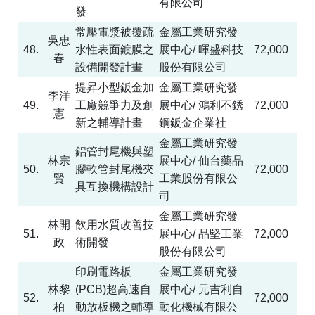
有限公司
發
常壓電漿被覆疏
金屬工業研究發
吳忠
48.
水性表面鍍膜之
展中心
/
暉盛科技
72,000
春
設備開發計畫
股份有限公司
提昇小型鈑金加
金屬工業研究發
李洋
49.
工廠競爭力及創
展中心
/
鴻利不銹
72,000
憲
新之輔導計畫
鋼鈑金企業社
金屬工業研究發
鋁管封尾機與塑
林宗
展中心
/
仙台藥品
50.
膠軟管封尾機夾
72,000
賢
工業股份有限公
具互換機構設計
司
金屬工業研究發
林開
飲用水質改善技
51.
展中心
/
品堅工業
72,000
政
術開發
股份有限公司
印刷電路板
金屬工業研究發
林黎
(PCB)
超高速自
展中心
/
元吉利自
52.
72,000
柏
動放板機之輔導
動化機械有限公