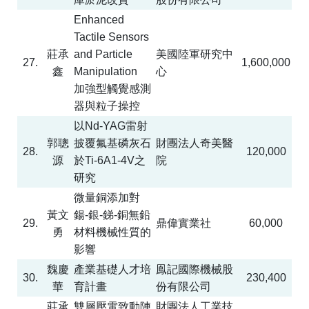
Enhanced
Tactile Sensors
莊承
and Particle
美國陸軍研究中
27.
1,600,000
鑫
Manipulation
心
加強型觸覺感測
器與粒子操控
以
Nd-YAG
雷射
郭聰
披覆氟基磷灰石
財團法人奇美醫
28.
120,000
源
於
Ti-6A1-4V
之
院
研究
微量銅添加對
黃文
鍚
-
銀
-
銻
-
銅無鉛
29.
鼎偉實業社
60,000
勇
材料機械性質的
影響
魏慶
產業基礎人才培
鳯記國際機械股
30.
230,400
華
育計畫
份有限公司
莊承
雙層壓電致動陣
財團法人工業技