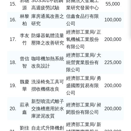
郭聰
SUS301
不銹鋼
財團法人金屬工
15.
55,000
源
高週疲勞試驗
業研究發展中心
林黎
庫房通風改善之
信鑫食品行有限
16.
100,000
柏
研究
公司
經濟部工業局
/
正
李友
防爆器氣體流量
17.
氧機械工業股份
200,000
竹
壓降之改善研究
有限公司
經濟部工業局
/
大
曾信
咖啡機加熱系統
18.
統營實業股份有
225,000
智
改良設計
限公司
經濟部工業局
/
勇
魏慶
洗澡椅免工具可
19.
盛國際貿易有限
200,000
華
摺收機構改良
公司
新型噴流式離子
莊承
經濟部工業局
/
昶
20.
交換槽應用於水
200,000
鑫
閎股份有限公司
庫淤泥改質
經濟部工業局
/
新
劉佳
自走式升降機創