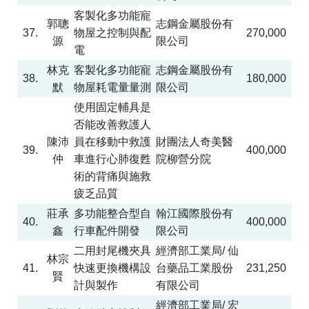
客製化多功能寵
郭聰
志鋼金屬股份有
37.
物屋之控制與配
270,000
源
限公司
電
林克
客製化多功能寵
志鋼金屬股份有
38.
180,000
默
物屋耗電量量測
限公司
使用固定輔具是
否能改善救護人
陳沛
員在移動中救護
財團法人奇美醫
39.
400,000
仲
車進行心肺復甦
院柳營分院
術的背痛與施救
疲乏品質
莊承
多功能整合型自
翰江國際股份有
40.
400,000
鑫
行車配件開發
限公司
二用封尾機夾具
經濟部工業局
/
仙
林宗
41.
快速更換機構設
台藥品工業股份
231,250
賢
計與製作
有限公司
經濟部工業局
/
宏