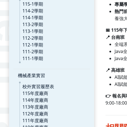
115-1學期
專屬
114-2學期
熱門
114-1學期
養強
113-2學期
115
📅
年
113-1學期
112-2學期
📍
台南班
112-1學期
全端
Java
111-2學期
111-1學期
Java
📍
高雄班
機械產業實習
AI
賦
AI
賦
校外實習履歷表
115年度廠商
👉
報名與
114年度廠商
9:00-18:00
113年度廠商
112年度廠商
111年度廠商