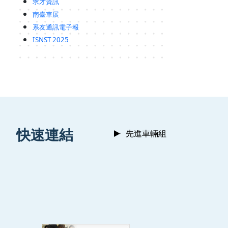
求才資訊
南臺車展
系友通訊電子報
ISNST 2025
:::
快速連結
先進車輛組