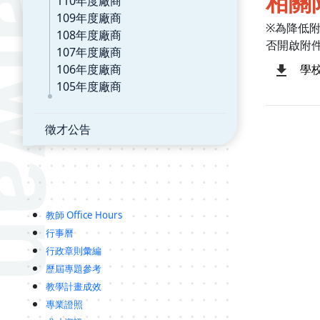
相關
110年度廠商
109年度廠商
※為降低
108年度廠商
否開啟附
107年度廠商
106年度廠商
學校
105年度廠商
徵才公告
教師 Office Hours
行事曆
行政章則彙編
歷屆專題參考
教學計畫成效
專業證照