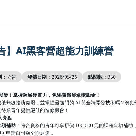
告】AI黑客營超能力訓練營
別：
公告
發佈日期：
2026/05/26
點閱數：
350
就業！掌握跨域硬實力，免學費還能拿獎勵金！
AI
業後無縫接軌職場，並掌握最熱門的
與全端開發技術嗎？勞動
或待業青年提供絕佳的進修機會！
大亮點
100,000
全額補助
：符合資格的青年可享原價
元的課程全額補助
即可申請自付額全額返還
。