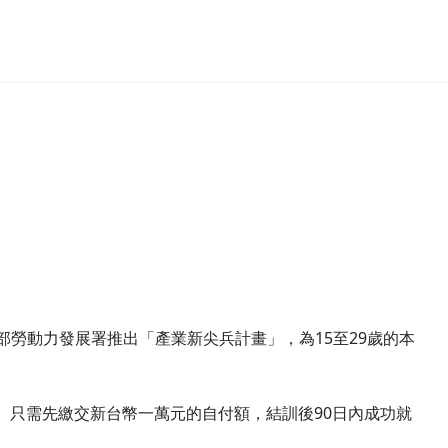
15
29
部勞動力發展署推出「產業新尖兵計畫」，為
至
歲的本
90
。只需先繳交新台幣一萬元的自付額，結訓後
日內成功就