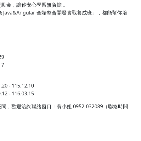
獎勵金，讓你安心學習無負擔
。
Java&Angular
能
全端整合開發實戰養成班」，都能幫你培
29
17
.20 - 115.12.10
.12 - 116.03.15
0952-032089
疑問，歡迎洽詢聯絡窗口：翁小姐
（聯絡時間