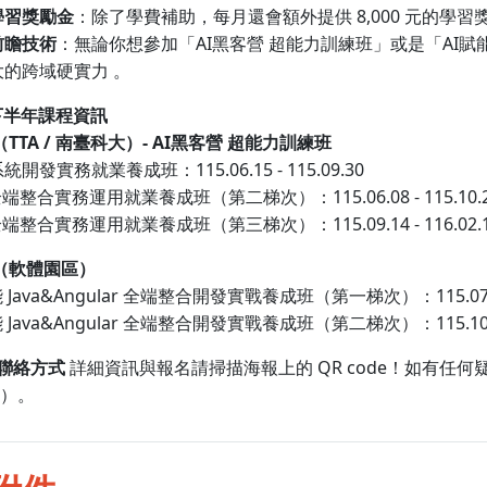
8,000
學習獎勵金
：除了學費補助，每月還會額外提供
元的學習
AI
AI
前瞻技術
：無論你想參加「
黑客營
超能力訓練班」或是「
賦
大的跨域硬實力
。
下半年課程資訊
TTA /
- AI
（
南臺科大）
黑客營
超能力訓練班
115.06.15 - 115.09.30
系統開發實務就業養成班：
115.06.08 - 115.10.
全端整合實務運用就業養成班（第二梯次）：
115.09.14 - 116.02.
全端整合實務運用就業養成班（第三梯次）：
（軟體園區）
Java&Angular
115.07
能
全端整合開發實戰養成班（第一梯次）：
Java&Angular
115.10
能
全端整合開發實戰養成班（第二梯次）：
QR code
聯絡方式
詳細資訊與報名請掃描海報上的
！如有任何
）。