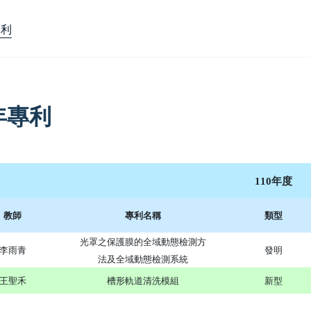
專利
年專利
110年度
教師
專利名稱
類型
光罩之保護膜的全域動態檢測方
李雨青
發明
法及全域動態檢測系統
王聖禾
槽形軌道清洗模組
新型