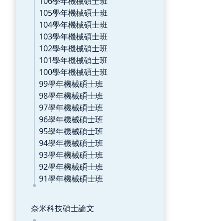
106學年機械碩士班
105學年機械碩士班
104學年機械碩士班
103學年機械碩士班
102學年機械碩士班
101學年機械碩士班
100學年機械碩士班
99學年機械碩士班
98學年機械碩士班
97學年機械碩士班
96學年機械碩士班
95學年機械碩士班
94學年機械碩士班
93學年機械碩士班
92學年機械碩士班
91學年機械碩士班
奈米科技碩士論文