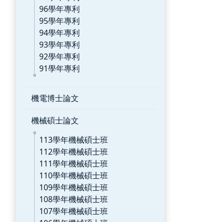
96學年專利
95學年專利
94學年專利
93學年專利
92學年專利
91學年專利
機電博士論文
機械碩士論文
113學年機械碩士班
112學年機械碩士班
111學年機械碩士班
110學年機械碩士班
109學年機械碩士班
108學年機械碩士班
107學年機械碩士班