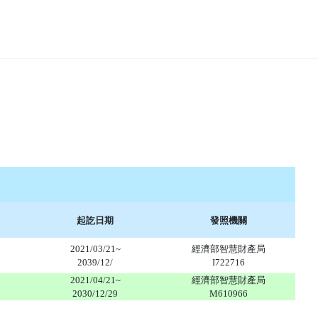
起訖日期
發照機關
2021/03/21~
經濟部智慧財產局
2039/12/
I722716
2021/04/21~
經濟部智慧財產局
2030/12/29
M610966