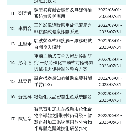
測瑕疵技術
微型異質融合感知及無線傳輸
2022/08/01~
11
劉雲輝
系統實現與應用
2023/07/31
三維影像追蹤應用於混流扇之
2022/08/01~
12
李雨容
非接觸式健康診斷系統
2023/07/31
駐波聲浮式非接觸三維移動載
2022/08/01~
13
王聖禾
台開發與設計
2023/07/31
車輛主動式安全與輔助控制研
2022/08/01~
14
彭守道
究:一類特殊化主動式前輪轉向
2023/07/31
與搖擺力矩控制的整合方案
融合機器感知的輔助拿藥智能
2022/08/01~
15
林育昇
手臂(2/3)
2023/07/31
2022/08/01~
16
蘇嘉祥
粉類化妝品智能生產系統開發
2023/07/31
智慧雷射加工系統應用於化合
物半導體之關鍵技術研發－智
2022/06/01~
17
陳紅章
慧雷射加工系統應用於化合物
2023/05/31
半導體之關鍵技術研發(1/4)