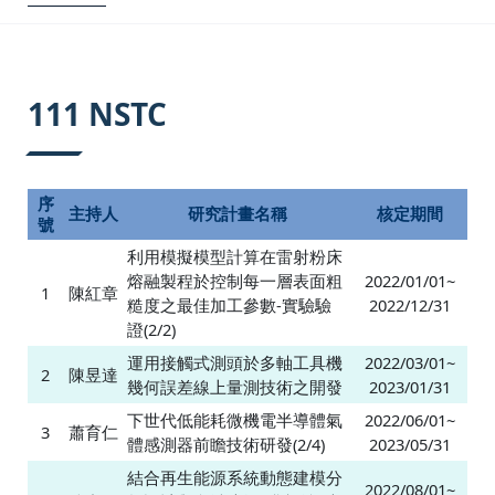
:::
111 NSTC
序
主持人
研究計畫名稱
核定期間
號
利用模擬模型計算在雷射粉床
熔融製程於控制每一層表面粗
2022/01/01~
1
陳紅章
糙度之最佳加工參數-實驗驗
2022/12/31
證(2/2)
運用接觸式測頭於多軸工具機
2022/03/01~
2
陳昱達
幾何誤差線上量測技術之開發
2023/01/31
下世代低能耗微機電半導體氣
2022/06/01~
3
蕭育仁
體感測器前瞻技術研發(2/4)
2023/05/31
結合再生能源系統動態建模分
2022/08/01~