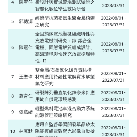
4
陳宥任
析設計與實域流場測試驗證之
2023/07/31
智能化數位孿生技術研發
經濟型抗菌塗層生醫金屬植體
2022/08/01~
5
郭聰源
之研究
2023/07/31
全固態鎵電池顯微組織特性與
充放電機制研究：鎵-錫合金
2022/08/01~
6
陳冠仁
電極、固態電解質組成設計、
2023/07/31
高溫環境與快速充放電循環特
性--II
雙金屬/石墨氮化碳異質結構
2022/08/01~
7
王聖璋
材料應用於鹼性電解質水解製
2023/07/31
氫之研究
研製陣列垂直氧化鋅奈米針應
2022/08/01~
8
蕭育仁
用於自供電環境感測
2023/07/31
輕型燃料電池車混合動力系統
2022/08/01~
9
張崴縉
能源管理策略研究
2023/07/31
應用自監督學習開發單晶矽太
2022/08/01~
10
林克默
陽能模組電致螢光影像自動檢
2023/07/31