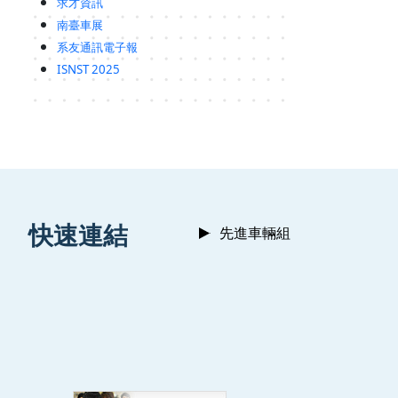
求才資訊
南臺車展
系友通訊電子報
ISNST 2025
:::
快速連結
先進車輛組