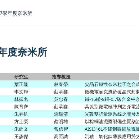
97學年度奈米所
學年度奈米所
研究生
指導教授
葉正隆
林春榮
尖晶石磁性奈米粒子之合
李文輝
莊承鑫
微機電麥克風於覆晶式封
林振名
吳忠春
鐵-15錳-8鋁-0.7碳
陳育齊
莊承鑫
具弧型微電極陣列之介電
朱羿帆
涂瑞清
光致雙折量測系統之開發
方士榮
蔡明雄
以棕櫚油泥漿製備生質柴
朱廷文
曾信智
AISI316L不鏽鋼微細放
王彥傑
高至誠
沉積二氧化鈦薄膜應用於