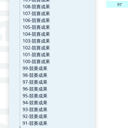
97
108-競賽成果
107-競賽成果
106-競賽成果
105-競賽成果
104-競賽成果
103-競賽成果
102-競賽成果
101-競賽成果
100-競賽成果
99-競賽成果
98-競賽成果
97-競賽成果
96-競賽成果
95-競賽成果
94-競賽成果
93-競賽成果
92-競賽成果
91-競賽成果