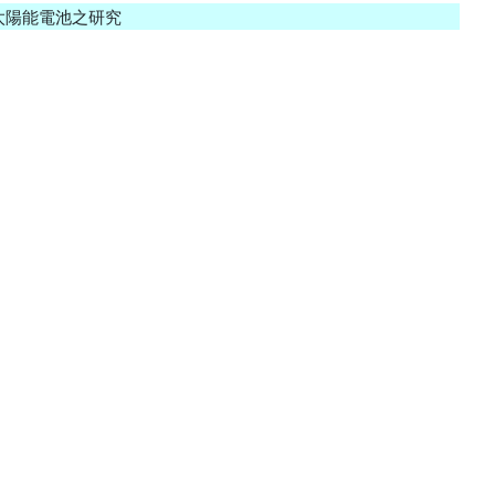
太陽能電池之研究