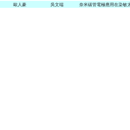
歐人豪
吳文端
奈米碳管電極應用在染敏