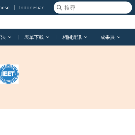
mese
Indonesian
辦法
表單下載
相關資訊
成果展