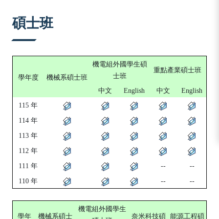
:::
碩士班
機電組外國學生碩
重點產業碩士班
士班
學年度
機械系碩士班
中文
English
中文
English
115 年
114 年
113 年
112 年
111 年
--
--
110 年
--
--
機電組外國學生
學年
機械系碩士
奈米科技碩
能源工程碩