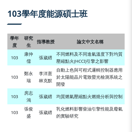
:::
103學年度能源碩士班
學年
研究
指導教授
論文中文名稱
度
生
康仲
不同燃料及不同進氣溫度下對均質
103
張崴縉
儒
壓縮點火(HCCI)引擎之影響
自動上色與可程式邏輯控制器應用
鄭永
李洋憲
103
於太陽能晶片電致螢光檢測系統之
瑞
林克默
開發
房志
103
張崴縉
均質燃氣壓縮點火燃燒分析與控制
鴻
張俊
乳化燃料影響柴油引擎性能及廢氣
103
張崴縉
盛
的實驗研究