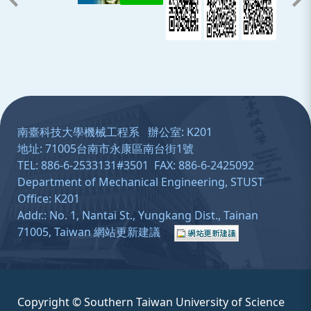
:::
南臺科技大學機械工程系 辦公室: K201
地址: 71005台南市永康區南台街1號
TEL: 886-6-2533131#3501 FAX: 886-6-2425092
Department of Mechanical Engineering, STUST
Office: K201
Addr.: No. 1, Nantai St., Yungkang Dist., Tainan
71005, Taiwan
網站更新建議
：
Copyright © Southern Taiwan University of Science