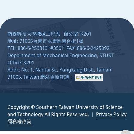
:::
南臺科技大學機械工程系 辦公室: K201
地址: 71005台南市永康區南台街1號
TEL: 886-6-2533131#3501 FAX: 886-6-2425092
Department of Mechanical Engineering, STUST
Office: K201
Addr.: No. 1, Nantai St., Yungkang Dist., Tainan
71005, Taiwan
網站更新建議
：
Copyright © Southern Taiwan University of Science
and Technology All Rights Reserved. ｜
Privacy Policy
隱私權政策