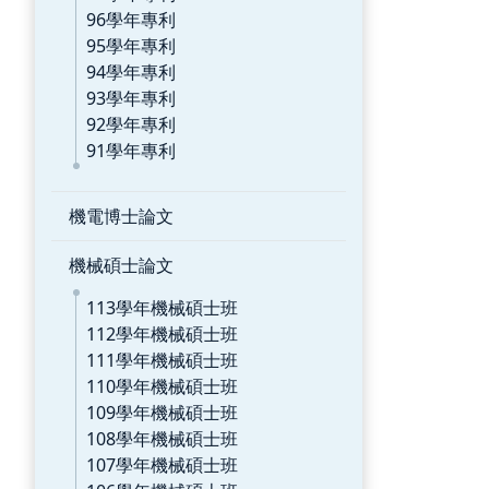
96學年專利
95學年專利
94學年專利
93學年專利
92學年專利
91學年專利
機電博士論文
機械碩士論文
113學年機械碩士班
112學年機械碩士班
111學年機械碩士班
110學年機械碩士班
109學年機械碩士班
108學年機械碩士班
107學年機械碩士班