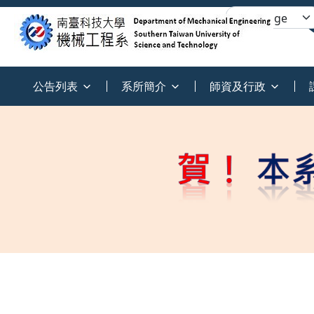
:::
公告列表
系所簡介
師資及行政