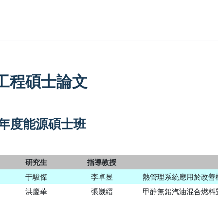
工程碩士論文
學年度能源碩士班
研究生
指導教授
于駿傑
李卓昱
熱管理系統應用於改善
洪慶華
張崴縉
甲醇無鉛汽油混合燃料