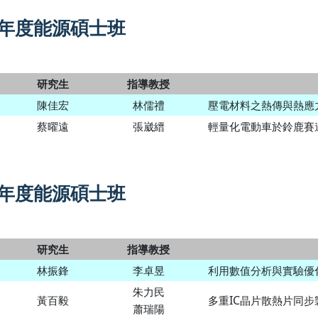
學年度能源碩士班
研究生
指導教授
陳佳宏
林儒禮
壓電材料之熱傳與熱應
蔡曜遠
張崴縉
輕量化電動車於鈴鹿賽
學年度能源碩士班
研究生
指導教授
林振鋒
李卓昱
利用數值分析與實驗優
朱力民
IC
黃百毅
多重
晶片散熱片同步
蕭瑞陽