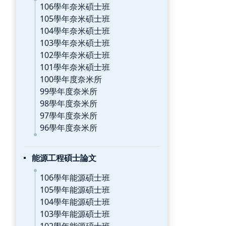
106學年奈米碩士班
105學年奈米碩士班
104學年奈米碩士班
103學年奈米碩士班
102學年奈米碩士班
101學年奈米碩士班
100學年度奈米所
99學年度奈米所
98學年度奈米所
97學年度奈米所
96學年度奈米所
能源工程碩士論文
106學年能源碩士班
105學年能源碩士班
104學年能源碩士班
103學年能源碩士班