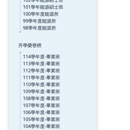
102學年能源碩士班
101學年能源碩士班
100學年度能源所
99學年度能源所
98學年度能源所
升學榮譽榜
114學年度-畢業班
113學年度-畢業班
112學年度-畢業班
111學年度-畢業班
110學年度-畢業班
109學年度-畢業班
108學年度-畢業班
107學年度-畢業班
106學年度-畢業班
105學年度-畢業班
104學年度-畢業班