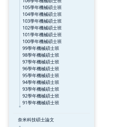
106學年機械碩士班
105學年機械碩士班
104學年機械碩士班
103學年機械碩士班
102學年機械碩士班
101學年機械碩士班
100學年機械碩士班
99學年機械碩士班
98學年機械碩士班
97學年機械碩士班
96學年機械碩士班
95學年機械碩士班
94學年機械碩士班
93學年機械碩士班
92學年機械碩士班
91學年機械碩士班
奈米科技碩士論文