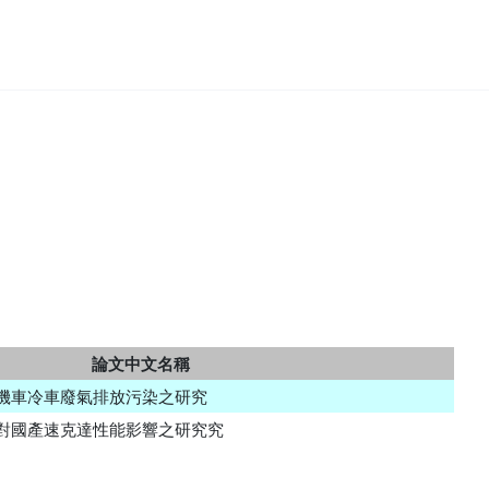
論文中文名稱
機車冷車廢氣排放污染之研究
對國產速克達性能影響之研究究