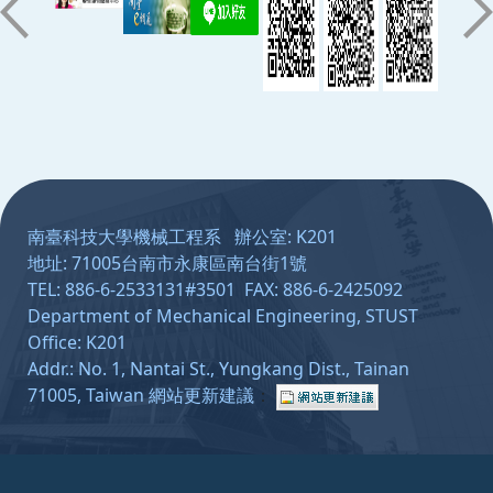
:::
南臺科技大學機械工程系 辦公室: K201
地址: 71005台南市永康區南台街1號
TEL: 886-6-2533131#3501 FAX: 886-6-2425092
Department of Mechanical Engineering, STUST
Office: K201
Addr.: No. 1, Nantai St., Yungkang Dist., Tainan
71005, Taiwan
網站更新建議
：