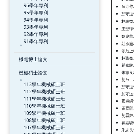
96學年專利
陳沛仲
95學年專利
彭守道
94學年專利
林聰益
93學年專利
王聖璋
92學年專利
魏慶華
91學年專利
莊承鑫
劉乃上
機電博士論文
林聰益
瞿嘉駿
機械碩士論文
朱志良
劉乃上
113學年機械碩士班
彭守道
112學年機械碩士班
彭守道
111學年機械碩士班
張崴縉
110學年機械碩士班
瞿嘉駿
109學年機械碩士班
劉雲輝
108學年機械碩士班
瞿嘉駿
107學年機械碩士班
朱志良