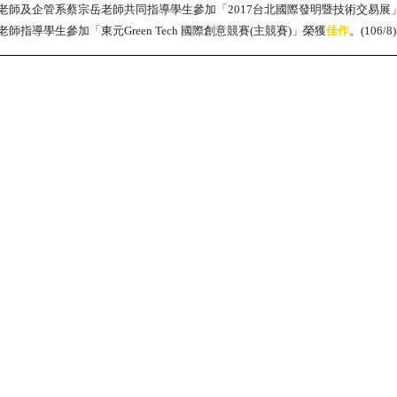
老師及企管系蔡宗岳老師共同指導學生參加「2017台北國際發明暨技術交易展
老師指導學生參加「東元Green Tech 國際創意競賽(主競賽)」榮獲
佳作
。(106/8)