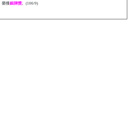
」榮獲
銀牌獎
。(106/9)