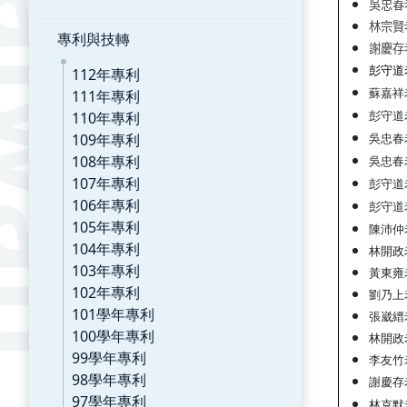
吳忠春
林宗賢
專利與技轉
謝慶存
彭守道
112年專利
111年專利
蘇嘉祥
110年專利
彭守道
109年專利
吳忠春
108年專利
吳忠春
107年專利
彭守道
106年專利
彭守道
105年專利
陳沛仲
104年專利
林開政
103年專利
黃東雍
102年專利
劉乃上
101學年專利
張崴縉
100學年專利
林開政
99學年專利
李友竹
98學年專利
謝慶存
97學年專利
林克默