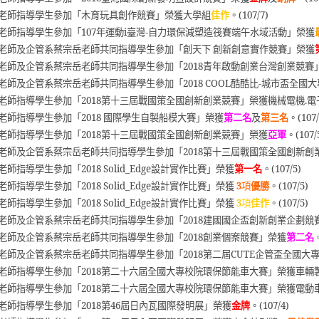
老師指導學生參加「木育玩具創作競賽」榮獲大學組
佳作
。(107/7)
老師指導學生參加「107年運動i臺灣-自力環保減塑造筏賽端午水域活動」榮獲
老師及企管系蔡宗岳老師共同指導學生參加「創天下 創新創意實作競賽」榮獲
老師及企管系蔡宗岳老師共同指導學生參加「2018青年啟動創業台灣創業競賽
老師及企管系蔡宗岳老師共同指導學生參加「2018 COOL酷酷比-城市盃全
老師指導學生參加「2018第十三屆戰國策全國創新創業競賽」榮獲機械電機.電
老師指導學生參加「2018 國際學生自製船模大賽」榮獲
第二名
及
第三名
。(107/
老師指導學生參加「
2018
第十三屆戰國策全國創新創業競賽」榮獲
亞軍
。
(107/
老師及企管系蔡宗岳老師共同指導學生參加「2018第十三屆戰國策全國創新創
老師指導學生參加「
2018 Solid_Edge
設計實作比賽」榮獲
第一名
。
(107/5)
老師指導學生參加「
2018 Solid_Edge
設計實作比賽」榮獲
3
項
優勝
。
(107/5)
老師指導學生參加「
2018 Solid_Edge
設計實作比賽」榮獲
3
項
佳作
。
(107/5)
老師及企管系蔡宗岳老師共同指導學生參加「2018建國國企盃創新創業企劃競
老師及企管系蔡宗岳老師共同指導學生參加「
2018
創業個案競賽」榮獲
第二名
老師及企管系蔡宗岳老師共同指導學生參加「
2018
第二屆
CUTE
企管盃全國大
老師指導學生參加「
2018
第二十六屆全國大專校院環保節能車大賽」榮獲車輛
老師指導學生參加「
2018
第二十六屆全國大專校院環保節能車大賽」榮獲電動
老師指導學生參加「
2018
第
46
屆日內瓦國際發明展」榮獲
金牌
。
(107/4)