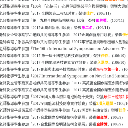
老師指導學生參加「
106
年「心快活」
-
心理健康學習平台搜網競賽」榮獲大專
老師指導學生參加「2017 全國製造工程研討會」榮獲
佳作
。
(106/11)
老師指導學生參加「第十九屆全國創新機構設計比賽」榮獲
銀
牌獎
。
(106/11)
老師指導學生參加「
2017
金屬創新應用競賽」榮獲
第二名
。
(106/11)
老師及企管系蔡宗岳老師共同指導學生參加「2017金屬創新應用競賽」榮獲
佳
老師與電子系張萬榮老師共同指導學生參加「
2017
年智慧聯網聯網機器人創新
老師指導學生參加「
The 16th International Symposium on Advanced Te
老師指導學生參加「2017 第一屆全國慈悲科技創新競賽」榮獲
佳作
。(106/10)
老師指導學生參加「2017 全國能源科技創意實作競賽」榮獲
入選
獎
。(106/10)
老師指導學生參加「2017創新與永續科技國際研討會」榮獲
海報獎
第一名
。(10
老師指導學生參加「
2017 International Symposium on Novel and Sustai
老師及企管系蔡宗岳老師共同指導學生參加「2017 高苑盃全國創業暨創意行銷
老師及企管系蔡宗岳老師共同指導學生參加「2017 高苑盃全國創業暨創意行銷
老師指導學生參加「
2017
全國大專盃燃料電池節能車競賽」榮獲
最佳車體設計
老師指導學生參加「
2017
全國能源科技創意實作競賽」榮獲
2
項入選獎
。
(106/1
老師與電子系張萬榮老師共同指導學生參加「
2017
旭泰科技論文獎」榮獲
佳作
老師指導學生參加「2017台北國際發明暨技術交易展」榮獲
鉑金獎
。(106/9)
老師指導學生參加「2017台北國際發明暨技術交易展」榮獲
金牌獎
。(106/9)