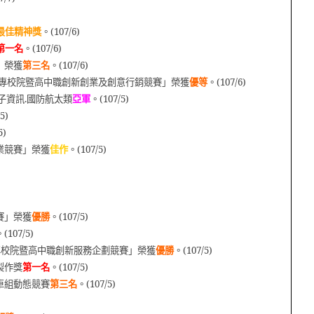
最佳精神獎
。(107/6)
第一名
。(107/6)
」榮獲
第三名
。(107/6)
國大專校院暨高中職創新創業及創意行銷競賽」榮獲
優等
。(107/6)
子資訊.國防航太類
亞軍
。(107/5)
5)
5)
業競賽」榮獲
佳作
。(107/5)
賽」榮獲
優勝
。(107/5)
。
(107/5)
專校院暨高中職創新服務企劃競賽」榮獲
優勝
。
(107/5)
製作獎
第一名
。
(107/5)
車組動態競賽
第三名
。
(107/5)