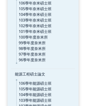
106學年奈米碩士班
105學年奈米碩士班
104學年奈米碩士班
103學年奈米碩士班
102學年奈米碩士班
101學年奈米碩士班
100學年度奈米所
99學年度奈米所
98學年度奈米所
97學年度奈米所
96學年度奈米所
能源工程碩士論文
106學年能源碩士班
105學年能源碩士班
104學年能源碩士班
103學年能源碩士班