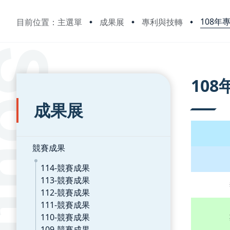
108年
目前位置：主選單
成果展
專利與技轉
:::
:::
108
成果展
競賽成果
114-競賽成果
113-競賽成果
112-競賽成果
111-競賽成果
110-競賽成果
109-競賽成果