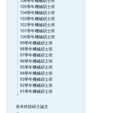
106學年機械碩士班
105學年機械碩士班
104學年機械碩士班
103學年機械碩士班
102學年機械碩士班
101學年機械碩士班
100學年機械碩士班
99學年機械碩士班
98學年機械碩士班
97學年機械碩士班
96學年機械碩士班
95學年機械碩士班
94學年機械碩士班
93學年機械碩士班
92學年機械碩士班
91學年機械碩士班
奈米科技碩士論文