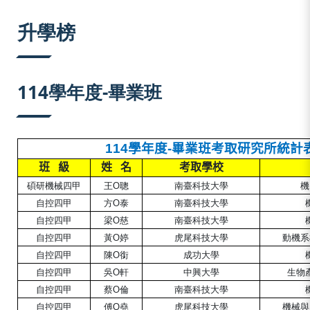
:::
升學榜
114學年度-畢業班
114
學年度
-
畢業班考取研究所統計
班
級
姓
名
考取學校
碩研機械四甲
王O聰
南臺科技大學
機
自控四甲
方O泰
南臺科技大學
自控四
甲
梁O慈
南臺
科技大學
自控四
甲
黃O婷
虎尾
科技大學
動機系
自控四
甲
陳O銜
成功大學
自控四
甲
吳O軒
中興
大學
生物
自控四
甲
蔡O倫
南臺科技大學
自控四
甲
傅O堯
虎尾
科技大學
機械與