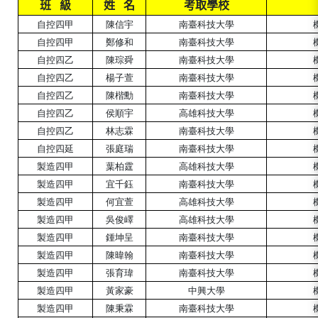
班
級
姓
名
考取學校
自控四甲
陳信宇
南臺科技大學
自控四甲
鄭修和
南臺科技大學
自控四
乙
陳琮舜
南臺
科技大學
自控四
乙
楊子萱
南臺科技大學
自控四
乙
陳楷勳
南臺
科技大學
自控四
乙
侯順宇
高雄
科技大學
自控四
乙
林志霖
南臺科技大學
自控四延
張庭瑞
南臺科技大學
製造四甲
葉柏霆
高雄
科技大學
製造
四甲
宜千鈺
南臺
科技大學
製造
四甲
何宜萱
高雄
科技大學
製造
四甲
吳俊嶧
高雄
科技
大學
製造
四甲
鍾坤呈
南臺科技
大學
製造四甲
陳暐翰
南臺科技大學
製造四甲
張育瑋
南臺科技大學
製造
四甲
黃家豪
中興
大學
製造
四甲
陳秉霖
南臺
科技大學