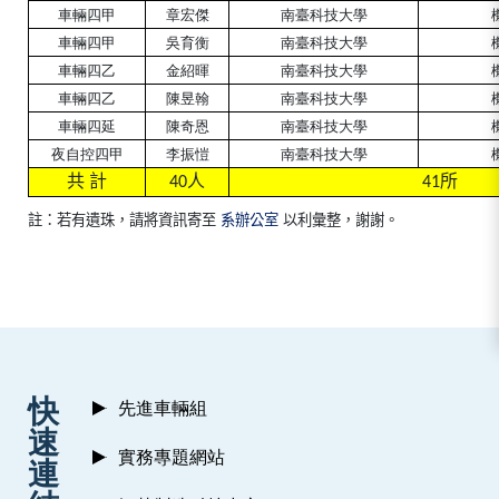
車輛四甲
章宏傑
南臺科技大學
車輛四甲
吳育衡
南臺科技大學
車輛四乙
金紹暉
南臺科技大學
車輛四乙
陳昱翰
南臺科技大學
車輛四延
陳奇恩
南臺科技大學
夜自控四甲
李振愷
南臺科技大學
共
計
人
所
40
41
註
：若有遺珠，請將資訊寄至
系辦公室
以利彙整
，謝謝。
:::
快
先進車輛組
速
實務專題網站
連