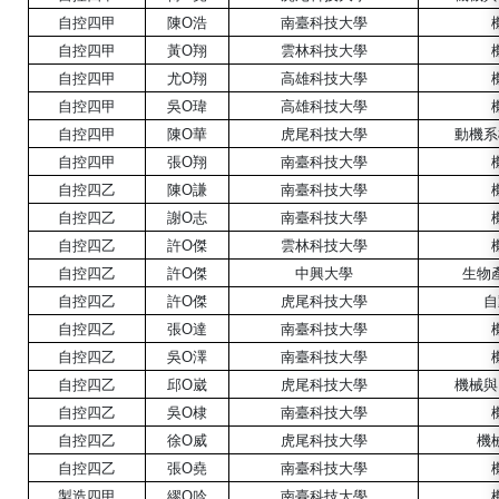
自控四
甲
陳O浩
南臺
科技大學
自控四
甲
黃O翔
雲林科技大學
自控四
甲
尤O翔
高雄
科技大學
自控四
甲
吳O瑋
高雄
科技
大學
自控四
甲
陳O華
虎尾
科技
大學
動機系
自控四
甲
張O翔
南臺科技大學
自控四
乙
陳O謙
南臺科技大學
自控四
乙
謝O志
南臺科技大學
自控四
乙
許O傑
雲林科技大學
自控四
乙
許O傑
中興
大學
生物
自控四
乙
許O傑
虎尾
科技大學
自
自控四
乙
張O達
南臺
科技
大學
自控四
乙
吳O澤
南臺科技大學
自控四
乙
邱O崴
虎尾
科技大學
機械與
自控四
乙
吳O棣
南臺科技大學
自控四
乙
徐O威
虎尾科技大學
機
自控四
乙
張O堯
南臺
科技大學
製造四甲
繆O吟
南臺
科技大學