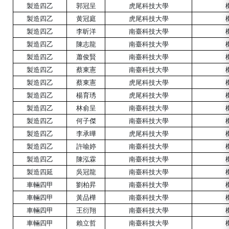
製造四乙
郭冠呈
虎尾科技大學
製造四乙
黄冠庭
虎尾
科技大學
製造四乙
李昕洋
南臺
科技
大學
製造四乙
陳志龍
南臺科技大學
製造四乙
蕭俊賢
南臺科技大學
製造四乙
蔡東憲
南臺科技大學
製造四乙
蔡東憲
虎尾科技大學
製造
四
乙
楊育琇
虎尾
科技大學
製造
四
乙
林俞呈
南臺
科技大學
製造
四
乙
何子傑
南臺科技大學
製造
四
乙
李承曄
虎尾
科技大學
製造
四
乙
許喻婷
南臺科技大學
製造
四
乙
陳泓霖
南臺科技大學
製造四延
吳冠龍
南臺科技大學
車輛四甲
劉柏昇
南臺科技大學
車輛四甲
黃品樺
南臺科技大學
車輛四甲
王衍翔
南臺科技大學
車輛四甲
賴立哲
南臺科技大學