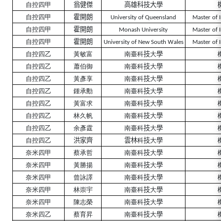
自控四甲
翁健傑
高雄科技大學
自控四甲
霍
開朗
University of Queensland
Master of 
自控四甲
霍
開朗
Monash University
Master of 
自控四甲
霍
開朗
University of New South Wales
Master of 
自控四乙
黃敏富
南臺科
技
大
學
自控四乙
蕭伯御
南臺科
技
大
學
自控四乙
黃彥享
南臺科
技
大
學
自控四乙
鍾承勳
南臺科
技
大
學
自控四乙
黃富求
南臺科
技
大
學
自控四乙
林久帆
南臺科
技
大
學
自控四乙
余彥霆
南臺科
技
大
學
自控四乙
洪家齊
雲林
科
技
大
學
奈米四甲
蔡承哲
南臺科
技
大
學
奈米四甲
黃勝揚
南臺科
技
大
學
奈米四甲
曾詠譯
南臺科
技
大
學
奈米四甲
林崇宇
南臺科
技
大
學
奈米四甲
陳志榮
南臺科
技
大
學
奈米四乙
蔡育昇
南臺科
技
大
學