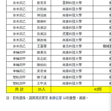
奈米四乙
蔡育昇
雲林
科
技
大
學
奈米四乙
許凱銘
南臺科
技
大
學
奈米四乙
傅冠維
南臺科
技
大
學
奈米四乙
陳稼軒
南臺科
技
大
學
奈米四乙
吳展誼
南臺科
技
大
學
奈米四乙
吳展誼
虎尾
科
技
大
學
奈米四乙
陳政翰
南臺科
技
大
學
奈米四乙
王富偉
臺
北
科
技
大
學
機械
車輛四甲
陳秉浩
南臺科
技
大
學
車輛四甲
吳志鎧
南臺科
技
大
學
車輛四甲
陳柏勛
南臺科
技
大
學
車輛四乙
黃君偉
南臺科
技
大
學
雙軌四甲
陳子謙
南臺科
技
大
學
雙軌四甲
王甲戍
南臺科
技
大
學
共
計
人
所
35
43
註
：若有遺珠，請將資訊寄至
系辦公室
以利彙整
，謝謝。