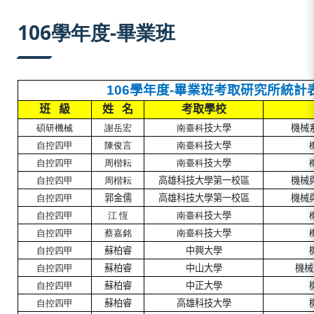
:::
106學年度-畢業班
106
學年度
-
畢業班考取
研究所
統計
班
級
姓
名
考取學校
碩研機械
謝岳宏
南臺科
技
大
學
機械
自控四甲
陳俊言
南臺科
技
大
學
自控四甲
周楷耘
南臺科
技
大
學
自控四甲
周楷耘
高雄科技大學第一校區
機械
自控四甲
郭金儒
高雄科技大學第一校區
機械
自控四甲
江
恆
南臺科
技
大
學
自控四甲
蔡嘉銘
南臺科
技
大
學
自控四甲
蘇柏睿
中興大學
自控四甲
蘇柏睿
中山大學
機械
自控四甲
蘇柏睿
中正大學
自控四甲
蘇柏睿
高雄科技大學