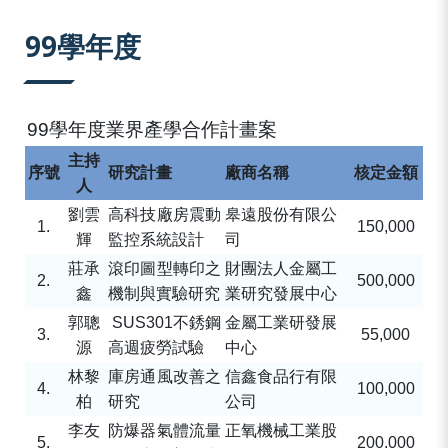
:::
99學年度
99
學年度業界產學合作計畫案
主持
序號
研究計畫
廠商名稱
核定金額
人
劉雲
高科技廠房震動
皋遠股份有限公
1.
150,000
輝
監控系統設計
司
莊承
滾印圖型轉印之
財團法人金屬工
2.
500,000
鑫
機制與實驗研究
業研究發展中心
郭聰
SUS301
不銹鋼
金屬工業研發展
3.
55,000
源
高週疲勞試驗
中心
林黎
庫房通風改善之
信鑫食品行有限
4.
100,000
柏
研究
公司
李友
防爆器氣體流量
正氧機械工業股
5.
200,000