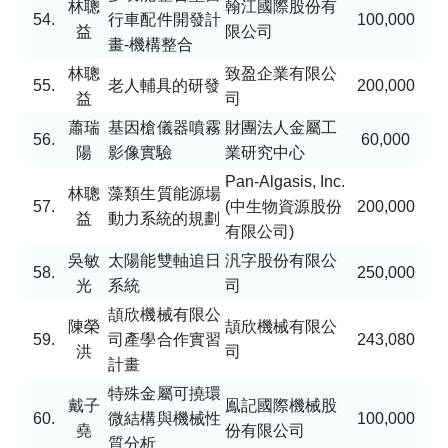
林聰
翰江國際股份有
54.
行車配件開發計
100,000
益
限公司
畫
-
機構整合
林聰
致盈企業有限公
55.
老人輔具的研發
200,000
益
司
蕭瑞
基因槍儀器噴霧
財團法人金屬工
56.
60,000
陽
影像實驗
業研究中心
Pan-Algasis, Inc.
林聰
藻類生質能源場
57.
(
中生物資源股份
200,000
益
動力系統的規劃
有限公司
)
吳敏
太陽能雙軸追日
汎字股份有限公
58.
250,000
光
系統
司
頡欣機械有限公
陳榮
頡欣機械有限公
59.
司產學合作實習
243,080
洪
司
計畫
特殊金屬可撓環
戴子
鳯記國際機械股
60.
微結構與機械性
100,000
堯
份有限公司
質分析