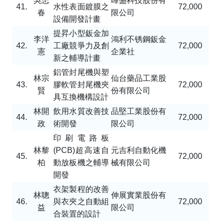
吳忠
暉盛科技股份有
41.
水性表面鍍膜之
72,000
春
限公司
設備開發計畫
提昇小型鈑金加
李洋
鴻利不锈鋼鈑金
42.
工廠競爭力及創
72,000
憲
企業社
新之輔導計畫
鋁管封尾機與塑
林宗
仙台藥品工業股
43.
膠軟管封尾機夾
72,000
賢
份有限公司
具互換機構設計
林開
飲用水質改善技
品堅工業股份有
44.
72,000
政
術開發
限公司
印刷電路板
林黎
(PCB)
超高速自
元吉利自動化機
45.
72,000
柏
動放板機之輔導
械有限公司
開發
衣架製程的改善
林聰
伸展實業股份有
46.
與衣夾之自動組
72,000
益
限公司
合裝置的設計