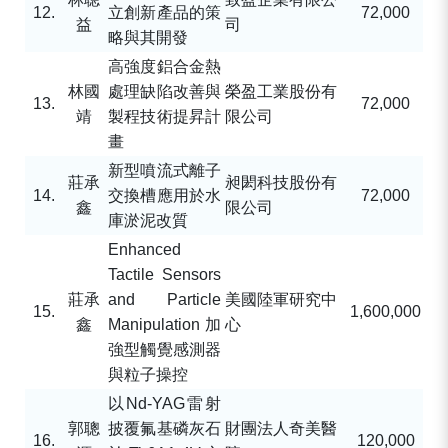
12.
立創新產品的策
72,000
益
司
略與其開發
高強度鋁合金熱
林國
處理缺陷改善與
榮盈工業股份有
13.
72,000
靖
製程技術提昇計
限公司
畫
新型噴流式離子
莊承
昶閎科技股份有
14.
交換槽應用於水
72,000
鑫
限公司
庫淤泥改質
Enhanced
Tactile Sensors
莊承
and Particle
美國陸軍研究中
15.
1,600,000
鑫
Manipulation
加
心
強型觸覺感測器
與粒子操控
以
Nd-YAG
雷射
郭聰
披覆氟基磷灰石
財團法人奇美醫
16.
120,000