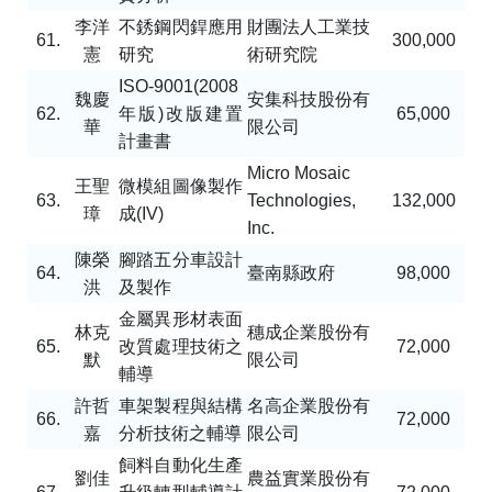
李洋
不銹鋼閃銲應用
財團法人工業技
61.
300,000
憲
研究
術研究院
ISO-9001(2008
魏慶
安集科技股份有
62.
年版
)
改版建置
65,000
華
限公司
計畫書
Micro Mosaic
王聖
微模組圖像製作
63.
Technologies,
132,000
璋
成
(IV)
Inc.
陳榮
腳踏五分車設計
64.
臺南縣政府
98,000
洪
及製作
金屬異形材表面
林克
穗成企業股份有
65.
改質處理技術之
72,000
默
限公司
輔導
許哲
車架製程與結構
名高企業股份有
66.
72,000
嘉
分析技術之輔導
限公司
飼料自動化生產
劉佳
農益實業股份有