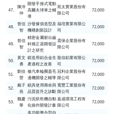
開發手推式電動
陳沛
苑太實業股份有
47.
高爾夫球車之輔
72,000
仲
限公司
導
曾信
沙發傢俱造型及
福培實業有限公
48.
72,000
智
機構創新設計
司
精密金屬射出齒
曾信
震保企業股份有
49.
科矯正器開發設
72,000
智
限公司
計之研究
黃文
鍛造用鋁合金生
龍信鋁業有限公
50.
72,000
勇
產過程之改善
司
劉佳
修汽車輪圈蓋毛
冠利企業股份有
51.
72,000
營
邊機開發之輔導
限公司
戴子
鎖具使用壽命與
寬豐工業股份有
52.
72,000
堯
品質提升之診斷
限公司
魏慶
污泥烘乾機自動
嘉成環境工程有
53.
72,000
華
化操作開發計畫
限公司
多功能整合型自