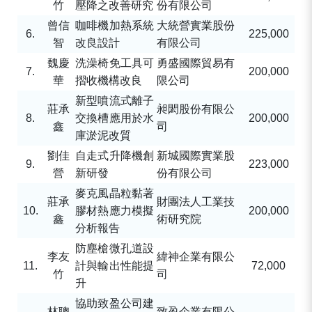
竹
壓降之改善研究
份有限公司
曾信
咖啡機加熱系統
大統營實業股份
6.
225,000
智
改良設計
有限公司
魏慶
洗澡椅免工具可
勇盛國際貿易有
7.
200,000
華
摺收機構改良
限公司
新型噴流式離子
莊承
昶閎股份有限公
8.
交換槽應用於水
200,000
鑫
司
庫淤泥改質
劉佳
自走式升降機創
新城國際實業股
9.
223,000
營
新研發
份有限公司
麥克風晶粒黏著
莊承
財團法人工業技
10.
膠材熱應力模擬
200,000
鑫
術研究院
分析報告
防塵槍微孔道設
李友
緯神企業有限公
11.
計與輸出性能提
72,000
竹
司
升
協助致盈公司建
林聰
致盈企業有限公