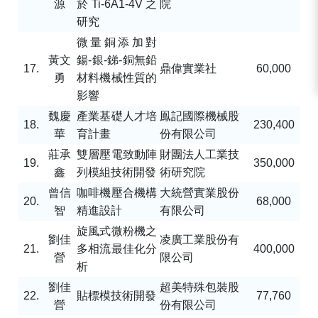
源
於
Ti-6A1-4V
之
院
研究
微量銅添加對
黃文
鍚
-
銀
-
銻
-
銅無鉛
17.
鼎偉實業社
60,000
勇
材料機械性質的
影響
魏慶
產業基礎人才培
鳯記國際機械股
18.
230,400
華
育計畫
份有限公司
莊承
雙層壓電致動陣
財團法人工業技
19.
350,000
鑫
列模組技術開發
術研究院
曾信
咖啡機壓合機構
大統營實業股份
20.
68,000
智
精進設計
有限公司
旋風式微粉機之
劉佳
凌廣工業股份有
21.
多相流最佳化分
400,000
營
限公司
析
劉佳
超美特殊包裝股
22.
貼標模技術開發
77,760
營
份有限公司