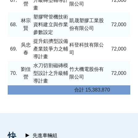
67.
升級轉型輔導計
72,000
營
限公司
畫
塑膠彎管機技術
林宗
凱晟塑膠工業股
68.
資料建立與作業
72,000
賢
份有限公司
參數設定
提升鋁擠型設備
吳忠
科登科技有限公
69.
產業競爭力之輔
72,000
春
司
導計畫
水刀切割磁磚模
劉佳
竹大機電股份有
70.
型設計之升級輔
72,000
營
限公司
導計畫
合計
15,383,870
:::
快
先進車輛組