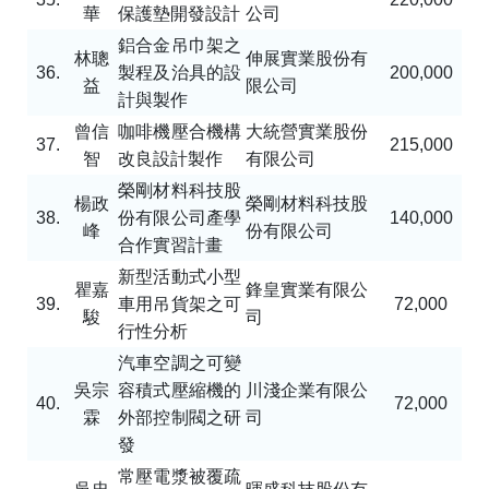
華
保護墊開發設計
公司
鋁合金吊巾架之
林聰
伸展實業股份有
36.
製程及治具的設
200,000
益
限公司
計與製作
曾信
咖啡機壓合機構
大統營實業股份
37.
215,000
智
改良設計製作
有限公司
榮剛材料科技股
楊政
榮剛材料科技股
38.
份有限公司產學
140,000
峰
份有限公司
合作實習計畫
新型活動式小型
瞿嘉
鋒皇實業有限公
39.
車用吊貨架之可
72,000
駿
司
行性分析
汽車空調之可變
吳宗
容積式壓縮機的
川淺企業有限公
40.
72,000
霖
外部控制閥之研
司
發
常壓電漿被覆疏