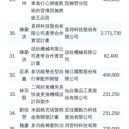
仲
車進行心肺復甦
院柳營分院
術的背痛與施救
疲乏品質
直得科技股份有
陳榮
直得科技股份有
30.
限公司產學合作
2,771,730
洪
限公司
實習計畫
頡欣機械有限公
陳榮
頡欣機械有限公
31.
司產學合作實習
82,400
洪
司
計畫
莊承
多功能整合型自
翰江國際股份有
32.
400,000
鑫
行車配件開發
限公司
二用封尾機夾具
林宗
仙台藥品工業股
33.
快速更換機構設
231,250
賢
份有限公司
計與製作
劉佳
水箱精充填製程
宏佳騰動力科技
34.
231,250
營
改善開發計畫
股份有限公司
魏慶
多功能褥瘡防治
貝世特科技有限
35.
220,000