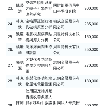
雙燃料噴射系統
陳榮
國防部軍備局中
23.
之轉子引擎性能
900,000
洪
山科學研究院
改善研究
林克
滾輪壓延製程治
穗成企業股份有
24.
235,000
默
具破損原因分析
限公司
魏慶
電腦模擬病床結
貝世特科技有限
25.
150,000
華
構與應力分析
公司
魏慶
病床床面間隙導
貝世特科技有限
26.
250,000
華
風設計
公司
客製化多功能寵
郭聰
志鋼金屬股份有
27.
物屋之控制與配
270,000
源
限公司
電
林克
客製化多功能寵
志鋼金屬股份有
28.
180,000
默
物屋耗電量量測
限公司
使用固定輔具是
否能改善救護人
陳沛
員在移動中救護
財團法人奇美醫
29.
400,000