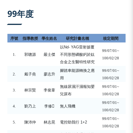
:::
99年度
序號
指導教授
學生姓名
研究計畫名稱
核定期間
以
Nd- YAG
雷射披覆
99/07/01~
1.
郭聰源
嚴士傑
不同形態磷酸鈣於鈦
100/02/28
合金之生醫特性研究
腳踏車能源轉換之應
99/07/01~
2.
戴子堯
廖志升
用
100/02/28
無線尿濕汗濕報知嬰
99/07/01~
3.
林宗賢
李俊葦
兒尿布
100/02/28
99/07/01~
4.
劉乃上
李修

無人飛機
100/02/28
99/07/01~
5.
陳沛仲
林志晃
電控助我行
1+2
100/02/28