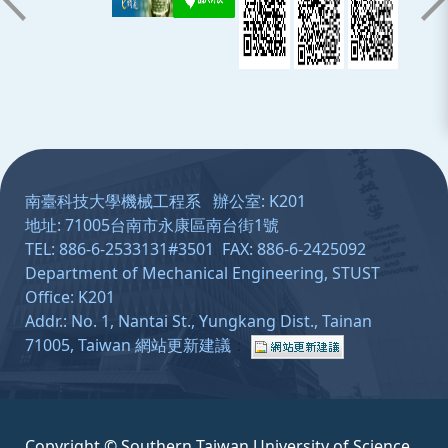
:::
南臺科技大學機械工程系 辦公室: K201
地址: 71005台南市永康區南台街1號
TEL: 886-6-2533131#3501 FAX: 886-6-2425092
Department of Mechanical Engineering, STUST
Office: K201
Addr.: No. 1, Nantai St., Yungkang Dist., Tainan
71005, Taiwan
網站更新建議
：
Copyright © Southern Taiwan University of Science