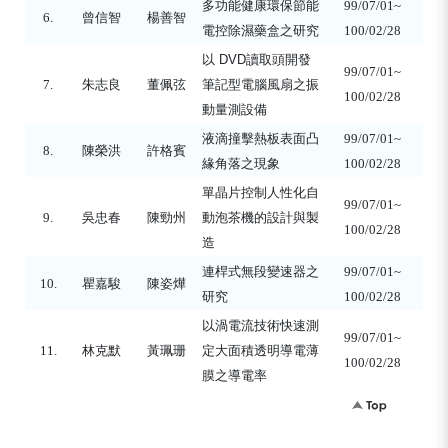
多功能健康環保節能
99/07/01~
6.
曾信智
楊善智
電控除濕藥盒之研究
100/02/28
以
DVD
讀取頭開發
99/07/01~
7.
朱志良
董佩弦
筆記型電腦風扇之振
100/02/28
動量測設備
液滴撞擊熱板表面凸
99/07/01~
8.
陳榮洪
許格賓
緣角落之現象
100/02/28
單晶片控制人性化自
99/07/01~
9.
吳忠春
陳勁州
動泡茶機的設計與製
100/02/28
造
連桿式無段變速器之
99/07/01~
10.
瞿嘉駿
陳姿燁
研究
100/02/28
以渦電流技術快速測
99/07/01~
11.
林克默
黃珮珊
定大面積透明導電薄
100/02/28
膜之導電率