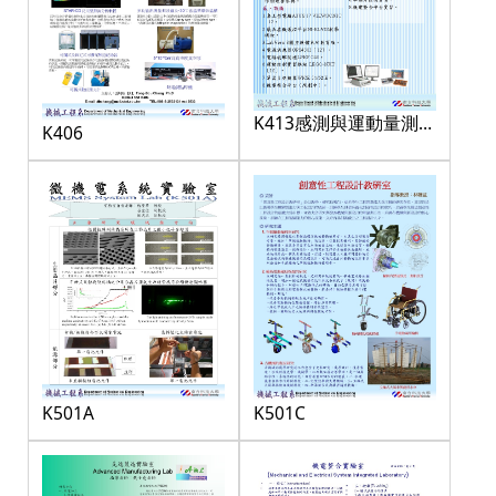
K413感測與運動量測實
K406
驗室
K501A
K501C