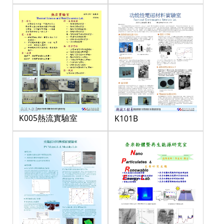
K005熱流實驗室
K101B