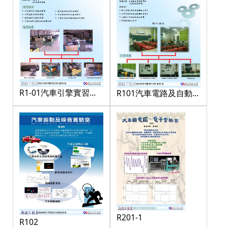
R1-01汽車引擎實習工
R101汽車電路及自動變
廠-2
速實驗室
R201-1
R102