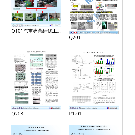
Q101汽車專業維修工
Q201
廠
Q203
R1-01