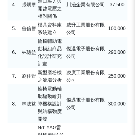
進口壓力與
4.
張烔堡
川淺企業有限公司
37,500
開啓電壓之
相對關係
模具資料庫
威升工業股份有限
5.
曾信智
100,000
系統建立
公司
輪椅輔助電
動模組商品
傑邁電子股份有限
6.
林聰益
290,000
化設計研究
公司
計畫
新型磨粉機
凌廣工業股份有限
7.
劉佳營
250,000
之流場分析
公司
輪椅電動輔
助驅動輪升
傑邁電子股份有限
8.
林聰益
降機構設計
300,000
公司
與結構強度
開發
Nd: YAG
雷