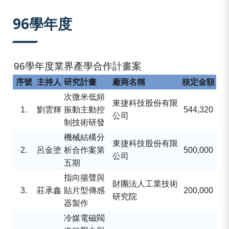
:::
96學年度
96
學年度業界產學合作計畫案
序號
主持人
研究計畫
廠商名稱
核定金額
次微米低頻
東捷科技股份有限
1.
劉雲輝
振動主動控
544,320
公司
制技術研發
機械結構分
東捷科技股份有限
2.
呂金塗
析合作案第
500,000
公司
五期
指向揚聲與
財團法人工業技術
3.
莊承鑫
貼片型傳感
200,000
研究院
器製作
冷媒電磁閥