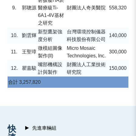
射披覆
HA
於
9.
郭聰源
醫療級
Ti-
財團法人奇美醫院
558,320
6A1-4V
基材
之研究
新型鷹架強
台灣環境控制儀器
10.
劉雲輝
140,000
度分析
科技股份有限公司
微模組圖像
Micro Mosaic
11.
王聖璋
300,000
製作
(II)
Technologies, Inc.
嘴部機構設
財團法人工業技術
12.
瞿嘉駿
150,000
計與製作
研究院
合計
3,257,820
:::
快
先進車輛組