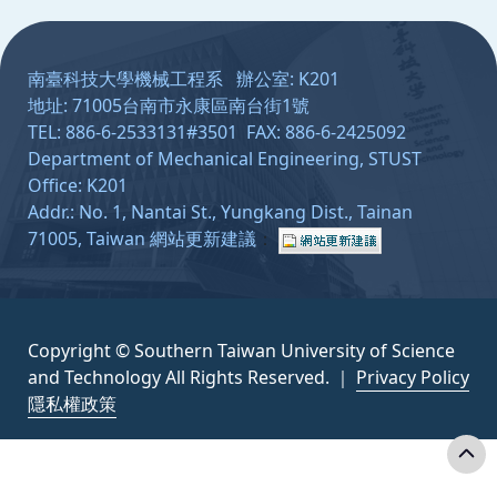
:::
南臺科技大學機械工程系 辦公室: K201
地址: 71005台南市永康區南台街1號
TEL: 886-6-2533131#3501 FAX: 886-6-2425092
Department of Mechanical Engineering, STUST
Office: K201
Addr.: No. 1, Nantai St., Yungkang Dist., Tainan
71005, Taiwan
網站更新建議
：
Copyright © Southern Taiwan University of Science
and Technology All Rights Reserved. ｜
Privacy Policy
隱私權政策