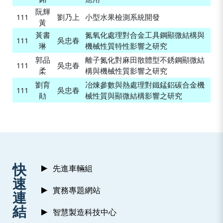
阮輝
111
劉乃上
小型水果檢測系統開發
黃
黃書
氮氧化處理對合金工具鋼顯微結構與
111
吳忠春
琳
機械性質特性影響之研究
郭品
離子氮化對麻田散體型不銹鋼顯微結
111
吳忠春
柔
構與機械性質影響之研究
劉育
冶煉參數與熱處理對鐵錳鋁碳合金機
111
吳忠春
勛
械性質與顯微結構影響之研究
:::
快
先進車輛組
速
實務專題網站
連
結
智慧製造科技中心