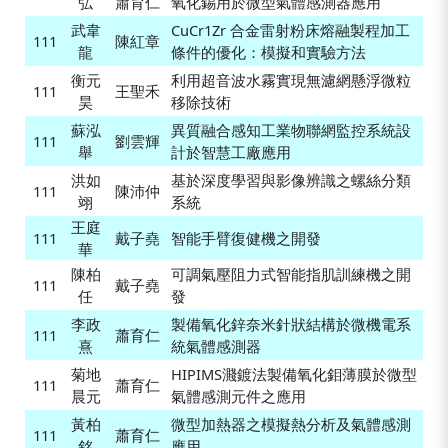
弘
蕭育仁
氧化錫用於微型氣體感測器應用
武韋
CuCr1Zr 合金雷射粉床熔融製程加工
111
陳紅章
龍
條件的優化：模擬和實驗方法
衡元
利用超音波水霧實現無濾網懸浮微粒
111
王聖禾
昊
移除技術
蘇泓
異質融合感知工業物聯網監控系統設
111
劉雲輝
舉
計於智慧工廠應用
洪如
基於深度學習與影像辨識之螺絲分類
111
陳沛仲
翊
系統
王庭
111
戴子堯
智能手臂復健機之開發
華
陳柏
可調氣壓阻力式智能指肌訓練機之開
111
戴子堯
任
發
李政
製備氧化鋅奈米針狀結構於微機電系
111
蕭育仁
熹
統氣體感測器
菊地
HIPIMS濺鍍法製備氧化鉬薄膜於微型
111
蕭育仁
晨元
氣體感測元件之應用
黃柏
微型加熱器之模擬熱分析及氣體感測
111
蕭育仁
銘
應用