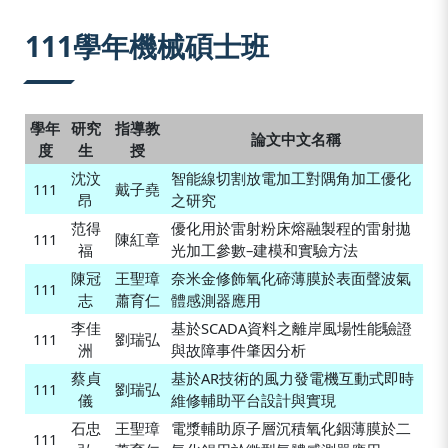
:::
111學年機械碩士班
學年
研究
指導教
論文中文名稱
度
生
授
沈汶
智能線切割放電加工對隅角加工優化
111
戴子堯
昂
之研究
范得
優化用於雷射粉床熔融製程的雷射拋
111
陳紅章
福
光加工參數–建模和實驗方法
陳冠
王聖璋
奈米金修飾氧化碲薄膜於表面聲波氣
111
志
蕭育仁
體感測器應用
李佳
基於SCADA資料之離岸風場性能驗證
111
劉瑞弘
洲
與故障事件肇因分析
蔡貞
基於AR技術的風力發電機互動式即時
111
劉瑞弘
儀
維修輔助平台設計與實現
石忠
王聖璋
電漿輔助原子層沉積氧化銦薄膜於二
111