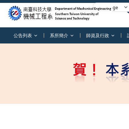
:::
公告列表
系所簡介
師資及行政