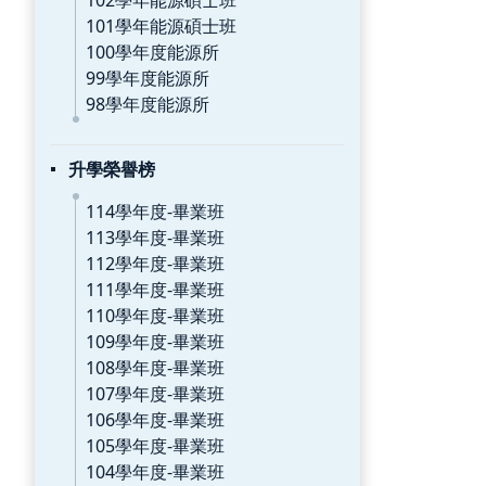
102學年能源碩士班
101學年能源碩士班
100學年度能源所
99學年度能源所
98學年度能源所
升學榮譽榜
114學年度-畢業班
113學年度-畢業班
112學年度-畢業班
111學年度-畢業班
110學年度-畢業班
109學年度-畢業班
108學年度-畢業班
107學年度-畢業班
106學年度-畢業班
105學年度-畢業班
104學年度-畢業班