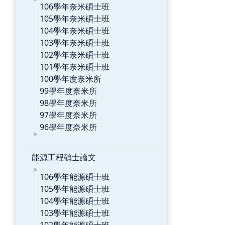
106學年奈米碩士班
105學年奈米碩士班
104學年奈米碩士班
103學年奈米碩士班
102學年奈米碩士班
101學年奈米碩士班
100學年度奈米所
99學年度奈米所
98學年度奈米所
97學年度奈米所
96學年度奈米所
能源工程碩士論文
106學年能源碩士班
105學年能源碩士班
104學年能源碩士班
103學年能源碩士班