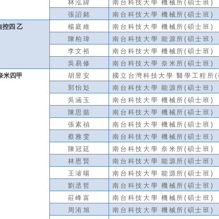
林泓緯
南台科技大學 機械所(碩士班)
張詔銘
南台科技大學 機械所(碩士班)
楊庭維
南台科技大學 機械所(碩士班)
自控四 乙
陳柏瑋
南台科技大學 能源所(碩士班)
李文裕
南台科技大學 機械所(碩士班)
吳易修
南台科技大學 奈米所(碩士班)
胡昱安
國立台灣科技大學 醫學工程所(
奈米四甲
郭怡彣
南台科技大學 能源所(碩士班)
吳涵玉
南台科技大學 機械所(碩士班)
陳思懿
南台科技大學 機械所(碩士班)
張素禎
南台科技大學 機械所(碩士班)
蔡雅雯
南台科技大學 機械所(碩士班)
陳冠廷
南台科技大學 奈米所(碩士班)
林恩賢
南台科技大學 能源所(碩士班)
王濬暘
南台科技大學 能源所(碩士班)
劉丞哲
南台科技大學 機械所(碩士班)
莊峰富
南台科技大學 機械所(碩士班)
周洧旭
南台科技大學 機械所(碩士班)