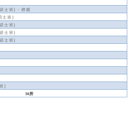
士班) - 榜眼
碩士班)
碩士班)
碩士班)
碩士班)
班)
36所