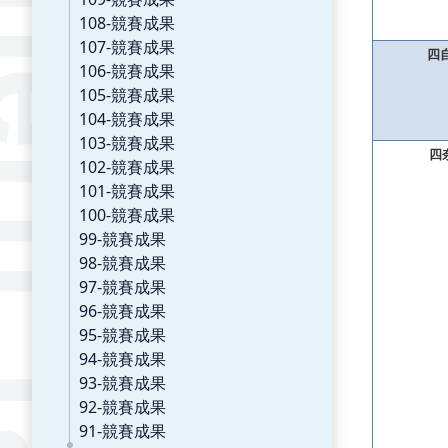
108-競賽成果
107-競賽成果
四
106-競賽成果
105-競賽成果
104-競賽成果
103-競賽成果
四
102-競賽成果
101-競賽成果
100-競賽成果
99-競賽成果
98-競賽成果
97-競賽成果
96-競賽成果
95-競賽成果
94-競賽成果
93-競賽成果
92-競賽成果
91-競賽成果