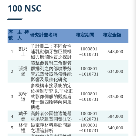
:::
100 NSC
序
主持
研究計畫名稱
核定期間
核定金額
號
人
子計畫二：不同食性
劉乃
1000801
1
哺乳動物牙齒巨觀機
548,000
上
~1010731
械與磨潤性質之探討
噴擊參數對三角形管
張烔
群排列之內部噴擊殼
1000801
2
634,000
堡
管式蒸發器熱傳性能
~1010731
影響及最佳化研究
多機構串接系統的定
位控制研究:以非校正
彭守
1000801
3
式影像伺服的觀點處
335,000
道
~1010731
理一類四輪轉向伺服
機構
戴子
高齡者公園體適能器
1000801
4
584
,000
堯
材系統建置開發(1/2)
~1020731
林儒
磁電彈材料壓延問題
1000801
5
340,000
禮
之理論解析
~1010731