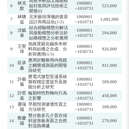
高效率矽晶太陽能模
林克
1000801
6
組封裝與評估技術之
523,000
默
~1010731
開發(I)
林聰
北宋蘇頌渾儀的復原
1000801
7
1,082,000
益
設計與商品化(1/2)
~1010731
結合經驗模態分解法
沈毓
1000801
8
與振動模態分析法於
294,000
泰
~1010731
結構模態之分析應用
低維度硫化錫奈米材
王聖
1000801
9
料與結構之合成、分
926,000
璋
~1030731
析與應用(1/3)
應用於醫療用內視鏡
莊承
1000801
1
0
之觸覺感測器的開發
811,000
鑫
~1010731
與研究
壓電式微型泵浦系統
許藝
1000801
11
製程穩定度提升及效
509,000
菊
~1010731
能分析之研究
許哲
輪胎特性對轉向行為
1000801
12
458,000
嘉
之影響
~1010731
蕭瑞
早期預測滲透性質之
1000801
13
208,000
陽
方法研究
~1010731
雙分散多孔介質在傾
鄭慶
1000801
1
4
斜波形板表面之自然
279,000
陽
~1010731
對流熱傳遞