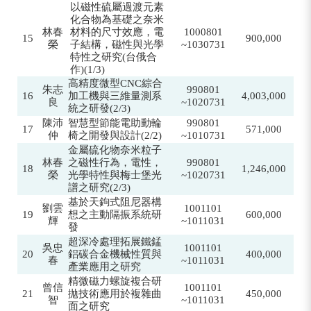
以磁性硫屬過渡元素
化合物為基礎之奈米
林春
材料的尺寸效應，電
1000801
15
900,000
榮
子結構，磁性與光學
~1030731
特性之研究(台俄合
作)(1/3)
高精度微型CNC綜合
朱志
990801
16
加工機與三維量測系
4,003,000
良
~1020731
統之研發(2/3)
陳沛
智慧型節能電助動輪
990801
17
571,000
仲
椅之開發與設計(2/2)
~1010731
金屬硫化物奈米粒子
林春
之磁性行為，電性，
990801
18
1,246,000
榮
光學特性與梅士堡光
~1020731
譜之研究(2/3)
基於天鉤式阻尼器構
劉雲
1001101
19
想之主動隔振系統研
600,000
輝
~1011031
發
超深冷處理拓展鐵錳
吳忠
1001101
20
鋁碳合金機械性質與
400,000
春
~1011031
產業應用之研究
精微磁力螺旋複合研
曾信
1001101
21
拋技術應用於複雜曲
450,000
智
~1011031
面之研究