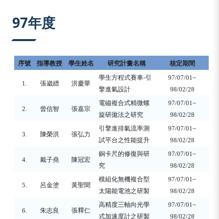
:::
97年度
序號
指導教授
學生姓名
研究計畫名稱
核定期間
學生方程式賽車
-
引
97/07/01~
1.
張崴縉
洪慶華
擎進氣設計
98/02/28
電磁複合式精微螺
97/07/01~
2.
曾信智
張嘉宗
旋研拋法之研究
98/02/28
引擎進排氣流率測
97/07/01~
3.
陳榮洪
張弘力
試平台之性能提升
98/02/28
銅卡尺的修復與研
97/07/01~
4.
戴子堯
陳冠宏
究
98/02/28
模組化無機複合型
97/07/01~
5.
呂金塗
黃聖聞
太陽能電池之研製
98/02/28
高精度三軸向光學
97/07/01~
6.
朱志良
張釋仁
式加速度計之研製
98/02/28