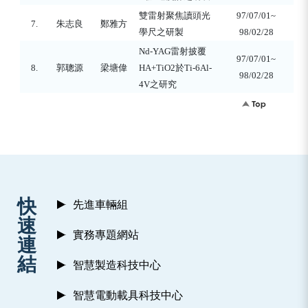
雙雷射聚焦讀頭光
97/07/01~
7.
朱志良
鄭雅方
學尺之研製
98/02/28
Nd-YAG
雷射披覆
97/07/01~
8.
郭聰源
梁塘偉
HA+TiO2
於
Ti-6Al-
98/02/28
4V
之研究
:::
快
先進車輛組
速
實務專題網站
連
結
智慧製造科技中心
智慧電動載具科技中心