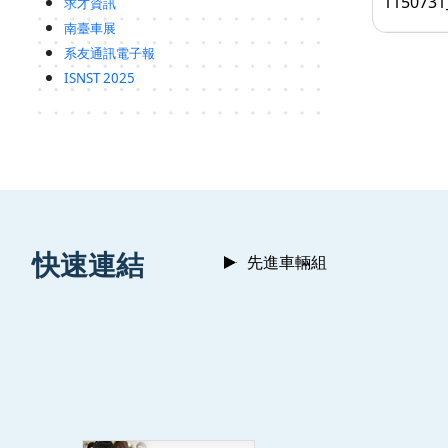
11507
求才資訊
南臺車展
系友通訊電子報
ISNST 2025
:::
快速連結
先進車輛組