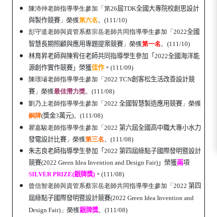
陳沛仲老師指導學生參加「
第
26
屆TDK全國大專院校創思設計
與製作競賽
」榮獲
第六名
。(111/10)
彭守道老師與資管系
蔡宗岳老師共同
指導學生參加「
2022
全國
智慧長期照顧與應用專題提案競賽
」榮獲
第
一
名
。(111/10)
林育昇老師與陳宥任老師共同指導學生參加「2022
全國海洋能
源創作實作競賽
」榮獲
佳作
。(111/09)
陳璟璿老師指導學生參加「
2022 TCN
創客松生活改善設計競
賽
」榮獲
最佳潛力獎
。(111/08)
劉乃上老師指導學生參加「
2022
全國智慧製造應用競賽
」榮獲
銅牌
(
獎金
3
萬元
)。(111/08)
瞿嘉駿老師指導學生參加「2022
第六屆全國高中職大專小水力
發電設計比賽
」榮獲
第三名
。(111/08)
朱志良老師指導學生參加「2022
第四屆綠點子國際發明暨設計
競賽
(2022 Green Idea Invention and Design Fair)」榮獲
兩
項
SILVER PRIZE(
銀牌獎
)
。(111/08)
曾信智老師與資管系
蔡宗岳老師共同
指導學生參加「2022
第四
屆綠點子國際發明暨設計競賽
(2022 Green Idea Invention and
Design Fair)
」榮獲
銀牌獎
。(111/08)