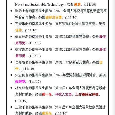
Novel and Sustainable Technology」榮獲
優選
。(111/10)
劉乃上老師指導學生參加「
2022
全國大專校院智慧創新暨跨域
整合創作競賽
」榮獲
值得注目獎
。(111/10)
王聖禾老師指導學生參加「
智慧製造科技論文徵選競賽」榮獲
佳作
。(111/10)
蘇嘉祥老師指導學生參加
「
萬潤
2022
創新創意競賽
」榮
獲
最佳
應用獎
。(111/10)
彭守道老師指導學生參加
「
萬潤
2022
創新創意競賽
」榮
獲
最佳
應用獎
。(111/10)
瞿嘉駿老師指導學生參加
「
萬潤
2022
創新創意競賽
」榮
獲
佳
作
。(111/10)
朱志良老師指導學生參加「
2022
年臺灣創新技術博覽會
」榮獲
銀牌獎
。(111/10)
林克默老師指導學生參加「
第
26
屆TDK全國大專院校創思設計
與製作競賽
」榮獲
第
一
名
、
科技人文獎
、
工作團隊紀律獎
。
(111/10)
王聖禾老師指導學生參加「
第
26
屆TDK全國大專院校創思設計
與製作競賽
」榮獲
第四名
。(111/10)