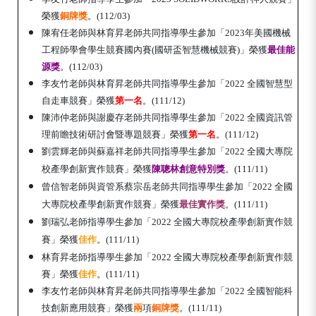
榮獲
銅牌獎
。(112/03)
陳宥任老師與林育昇老師共同指導學生參加「2023年美國機械
工程師學會學生競賽國內賽(國研盃智慧機械競賽)」榮獲
最佳能
源獎
。(112/03)
李友竹老師與林育昇老師共同指導學生參加「2022 全國智慧型
自走車競賽」榮獲
第
一
名
。(111/12)
陳沛仲老師與謝慶存老師共同指導學生參加「2022 全國資訊管
理前瞻技術研討會暨專題競賽」榮獲
第
一
名
。(111/12)
劉雲輝老師與
蘇嘉祥老師共同
指導學生參加「2022 全國大專院
校產學創新實作競賽
」榮獲
陳聰林創意特別獎
。(111/11)
曾信智老師與資管系
蔡宗岳老師共同
指導學生參加「2022 全國
大專院校產學創新實作競賽
」榮獲
最佳實作獎
。(111/11)
劉瑞弘老師指導學生參加「2022 全國大專院校產學創新實作競
賽
」榮獲
佳作
。(111/11)
林育昇老師指導學生參加「2022 全國大專院校產學創新實作競
賽
」榮獲
佳作
。(111/11)
李友竹老師與林育昇老師共同指導學生參加「2022 全國智能科
技創新應用競賽
」榮獲
兩
項
銅牌獎
。(111/11)