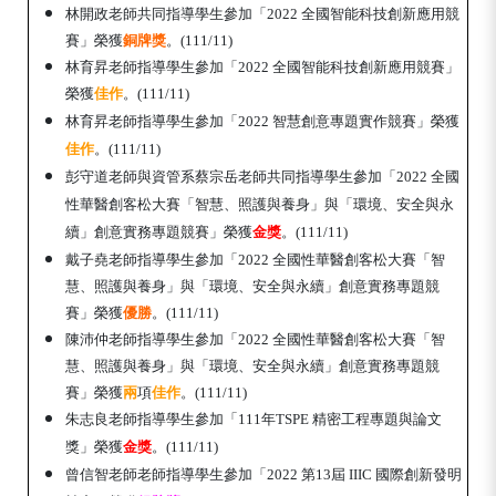
林開政老師共同指導學生參加「
全國智能科技創新應用競
2022
賽
」榮獲
銅牌獎
。(111/11)
林育昇老師指導學生參加「
全國智能科技創新應用競賽
」
2022
榮獲
佳作
。(111/11)
林育昇老師指導學生參加「2022 智慧創意專題實作競賽
」榮獲
佳作
。(111/11)
彭守道老師與資管系
蔡宗岳老師共同
指導學生參加「2022 全國
性華醫創客松大賽「智慧、照護與養身」與「環境、安全與永
續」創意實務專題競賽
」榮獲
金獎
。(111/11)
戴子堯
老師
指導學生參加「2022 全國性華醫創客松大賽「智
慧、照護與養身」與「環境、安全與永續」創意實務專題競
賽
」榮獲
優勝
。(111/11)
陳沛仲
老師
指導學生參加「2022 全國性華醫創客松大賽「智
慧、照護與養身」與「環境、安全與永續」創意實務專題競
賽
」榮獲
兩
項
佳作
。(111/11)
朱志良老師
指導學生參加「111年TSPE 精密工程專題與論文
獎
」榮獲
金獎
。(111/11)
曾信智
老師
老師指導學生參加「2022 第13屆 IIIC 國際創新發明