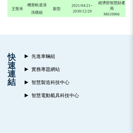
經濟部智慧財產
槽形軌道清
2021/04/21~
局
王聖禾
新型
2030/12/29
洗模組
M610966
:::
快
先進車輛組
速
實務專題網站
連
結
智慧製造科技中心
智慧電動載具科技中心