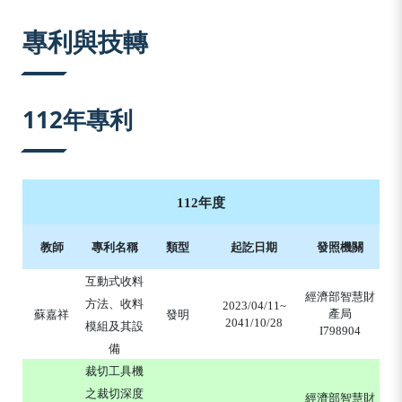
:::
專利與技轉
112年專利
112年度
教師
專利名稱
類型
起訖日期
發照機關
互動式收料
經濟部智慧財
方法、收料
2023/04/11~
產局
蘇嘉祥
發明
2041/10/28
模組及其設
I798904
備
裁切工具機
之裁切深度
經濟部智慧財