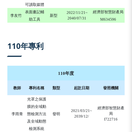
可讀取媒體
表面畫記輔
經濟部智慧財產局
2022/11/21~
李友竹
新型
2040/07/31
助工具
M634596
110年專利
110年度
教師
專利名稱
類型
起訖日期
發照機關
光罩之保護
膜的全域動
經濟部智慧財產
2021/03/21~
局
李雨青
態檢測方法
發明
2039/12/
I722716
及全域動態
檢測系統