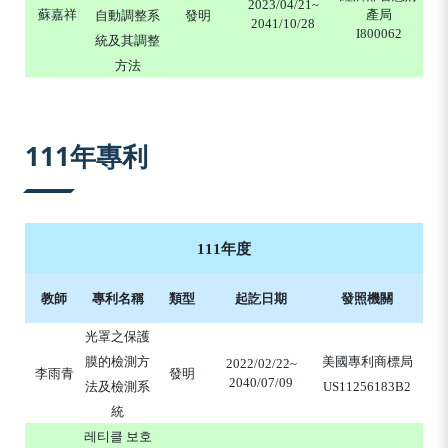
2023/04/21~
蘇嘉祥
產局
自動調整系
發明
2041/10/28
I800062
統及其調整
方法
111年專利
111年度
教師
專利名稱
類型
起訖日期
發照機關
光罩之保護
膜的檢測方
美國專利商標局
2022/02/22~
李雨青
發明
2040/07/09
法及檢測系
US11256183B2
統
레티클 보호