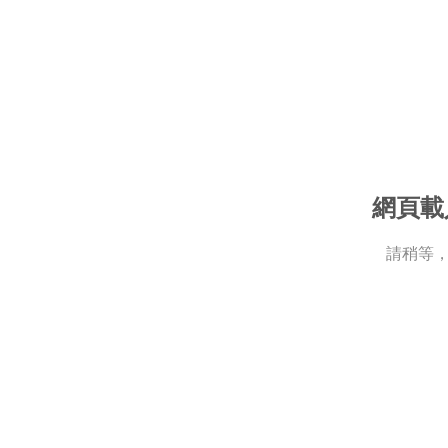
網頁載
請稍等