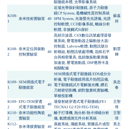
顯微鏡本體, 光學影像系統
近場光學探針顯微鏡, 原子力顯微
鏡CP System, 毫機械性質控制系統
K108-
蘇嘉
奈米技術實驗室
40
SPM System, 光激螢光光譜儀, 光譜
1
祥
控制軟體, CCD影像系統, 離線分析
軟體, 非接觸式Si探針
高頻示波器, C6X數位訊號處理器發
展系統, 壓電致動器之驅動放大器/
控制器, Labview軟體, 動態訊號分
K108-
奈米定位與振動
劉雲
40
析模組, 動態訊號處理機, 花崗石平
2
控制實驗室
輝
台與精密量具, 低頻微振動量測儀
加速規, 壓電致動器, DSP應用卡及
相關配備
SEM掃描式電子顯微鏡/EDS成分分
析儀, 電子顯微鏡用底片拍照設備,
K109-
SEM掃描式電子
吳忠
40
電子顯微鏡試片電解拋光機, 鑽石
1
顯微鏡室
春
刀精密切割機, 銷對盤磨耗實驗機,
單槍投影機
K109-
EFG-TEM穿透
場發射鎗穿透式電子顯微鏡(FE1
王聖
40
2
式電子顯微鏡室
TECNA1 G2 F20 FEG-TEM)
璋
K110-
奈米功能性陶瓷
離子打薄機, 熱分析/熱卡掃瞄分析
王聖
40
2
實驗室
儀, 氣體感測元件分析系統
璋
K112-
蒸鍍系統, 濺鍍系統, 塑膠晶片成型
系主
奈米薄膜實驗室
40