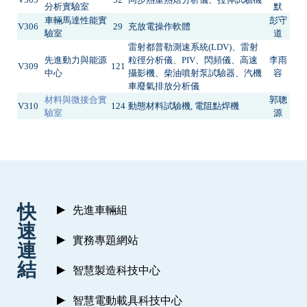
分析實驗室
默
車輛馬達性能實
彭守
V306
29
充放電操作軟體
驗室
道
雷射都普勒測速系統(LDV)、雷射
先進動力與能源
粒徑分析儀、PIV、閃頻儀、高速
李雨
V309
121
中心
攝影機、柴油噴射泵試驗器、汽機
容
車廢氣排放分析儀
材料與微接合實
郭聰
V310
124
動態材料試驗機, 電阻點焊機
驗室
源
:::
快
先進車輛組
速
實務專題網站
連
結
智慧製造科技中心
智慧電動載具科技中心