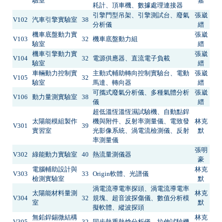
驗室
嘉
耗計、頂車機、數據處理連接器
引擎門型吊架、引擎測試台、廢氣
張崴
V102
汽車引擎實驗室
38
分析儀
縉
機車底盤動力實
張崴
V103
32
機車底盤動力組
驗室
縉
機車引擎動力實
張崴
V104
32
電源供應器、直流電子負載
驗室
縉
車輛動力控制實
主動式輔助轉向控制實驗台、電動
張崴
V105
32
驗室
馬達、轉向器
縉
可攜式廢氣分析儀、多種氣體分析
張崴
V106
動力量測實驗室
38
儀
縉
超低溫恆溫恆濕試驗機、自動點銲
太陽能模組製作
機與附件、反射率測量儀、電致發
林克
V301
39
實習室
光影像系統、渦電流檢測儀、反射
默
率測量儀
張明
V302
綠能動力實驗室
40
熱流量測儀器
豪
電腦輔助設計與
林克
V303
33
Origin軟體、光譜儀
檢測實驗室
默
渦電流導電率探頭、渦電流導電率
太陽能材料量測
林克
V304
32
規塊、超音波探傷儀、數值分析模
室
默
擬軟體、縱波探頭
無鉛銲錫微結構
林克
V305
32
同步熱重熱焓分析儀、拉伸試驗機