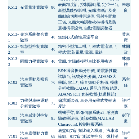
表面粗度計, 控制驅動器, 定位平台,
朱志
K512
光電量測實驗室
80
新型萬能投影機, 光纖功率計及光
良
纖剝線切割機等設備, 雷射空間校
正儀, 光纖六軸調整挾持機構及防
震機構等設備, 自動電壓調整器
K513-
先進系統整合實
黃東
40
無鐵心式線性馬達平台
1
驗室
雍
K513-
智慧型控制實驗
精密小型加工機, 可程式電流源, 可
林開
40
2
室
程式電流/電壓/電源, 電錶
政
K513-
林儒
固體力學實驗室
40
電腦, 太陽能模型車比賽用軌道
3
禮
B&K噪音振動分析儀, 避震器性能
試驗台, 訊號分析介面, ADAMS大
汽車震動及噪音
系主
R102
70
學版, 掌上行噪音振動分析儀, 模態
實驗室
任
分析軟體(CADA), 通訊介面集結器,
ADAMS R11 套裝軟體(軌道模組)
力學與車輛運動
偏滑測試儀, 車身用光學式雙軸速
許哲
R303
75
分析實驗室
度計
嘉
機械手臂, 影像伺服系統x2, 感測實
汽車感測與控制
彭守
R403
85
驗教學設備, 資訊軟體(MATLAB
實驗室
道
Classroom), 控制模擬系統
底盤動力計類比輸入模組、汽車滾
汽車底盤動力實
許哲
V101
69
輪組、動力計測試主控台、燃料消