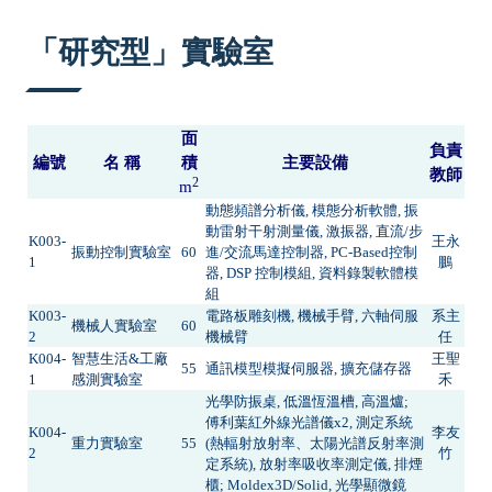
:::
「研究型」實驗室
面
負責
編號
名 稱
積
主要設備
教師
2
m
動態頻譜分析儀, 模態分析軟體, 振
動雷射干射測量儀, 激振器, 直流/步
K003-
王永
振動控制實驗室
60
進/交流馬達控制器, PC-Based控制
1
鵬
器, DSP 控制模組, 資料錄製軟體模
組
K003-
電路板雕刻機, 機械手臂, 六軸伺服
系主
機械人實驗室
60
2
機械臂
任
K004-
智慧生活&工廠
王聖
55
通訊模型模擬伺服器, 擴充儲存器
1
感測實驗室
禾
光學防振桌, 低溫恆溫槽, 高溫爐;
傅利葉紅外線光譜儀x2, 測定系統
K004-
李友
重力實驗室
55
(熱輻射放射率、太陽光譜反射率測
2
竹
定系統), 放射率吸收率測定儀, 排煙
櫃; Moldex3D/Solid, 光學顯微鏡