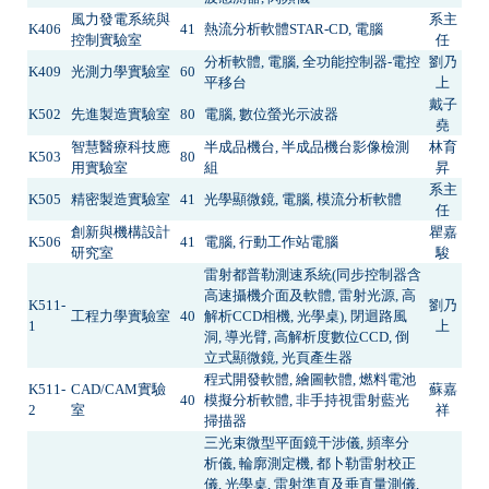
風力發電系統與
系主
K406
41
熱流分析軟體STAR-CD, 電腦
控制實驗室
任
分析軟體, 電腦, 全功能控制器-電控
劉乃
K409
光測力學實驗室
60
平移台
上
戴子
K502
先進製造實驗室
80
電腦, 數位螢光示波器
堯
智慧醫療科技應
半成品機台, 半成品機台影像檢測
林育
K503
80
用實驗室
組
昇
系主
K505
精密製造實驗室
41
光學顯微鏡, 電腦, 模流分析軟體
任
創新與機構設計
瞿嘉
K506
41
電腦, 行動工作站電腦
研究室
駿
雷射都普勒測速系統(同步控制器含
高速攝機介面及軟體, 雷射光源, 高
K511-
劉乃
工程力學實驗室
40
解析CCD相機, 光學桌), 閉迴路風
1
上
洞, 導光臂, 高解析度數位CCD, 倒
立式顯微鏡, 光頁產生器
程式開發軟體, 繪圖軟體, 燃料電池
K511-
CAD/CAM實驗
蘇嘉
40
模擬分析軟體, 非手持視雷射藍光
2
室
祥
掃描器
三光束微型平面鏡干涉儀, 頻率分
析儀, 輪廓測定機, 都卜勒雷射校正
儀, 光學桌, 雷射準直及垂直量測儀,