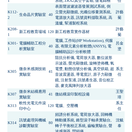
1
系統, ZKX2真空手套箱, 微電鑄槽
任
表面聲波濾波器發展測試系統, 倒
K112-
立螢光顯微鏡, 光纖位移量測系統,
許藝
生命晶片實驗室
40
2
電源放大器, 訊號資料擷取系統, 高
菊
溫爐, 幫浦製程系統
K208-
許藝
新工程教育場域
120
新工程教育實作器材
1
菊
電腦, 工作站(HP Workstation), 伺服
K301-
電腦輔助工程分
呂金
40
器, 有限元素分析軟體(ANSYS), 電
1
析實驗室
塗
腦輔助設計/分析軟體
阻抗分析儀, 電荷放大器, 數位波形
示波器, 螢光顯微鏡, 旋轉塗佈機, 氧
微奈米感測技術
電漿, 動態信號分析儀, 真空烘箱, 超
系主
K305
41
實驗室
音波震盪器, 導電度計, 原子力顯微
任
鏡, 注射泵浦, 訊號產生器, 音位校正
器, 麥克風陣列放大器
微奈米結構應用
王聖
K307
41
微結構滾印製程設備
實驗室
璋
軟性光電元件滾
系主
K313
120
電腦、空壓機
印中心
任
頻譜分析系統, 電荷放大器, 回轉機
訊號處理與機械
轉動擾系統, 錐型滾子軸承實驗台,
沈毓
K314
80
診斷實驗室
轉子平衡校正系統, 齒輪實驗台, 聲
泰
波感測器, 閃頻儀