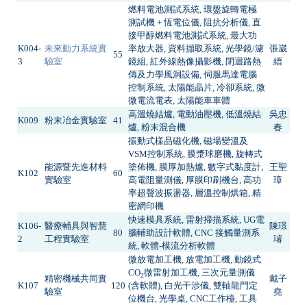
燃料電池測試系統, 環盤旋轉電極
測試機 + 恆電位儀, 阻抗分析儀, 直
接甲醇燃料電池測試系統, 最大功
K004-
未來動力系統實
率放大器, 資料擷取系統, 光學鏡/濾
張崴
55
3
驗室
鏡組, 紅外線熱像攝影機, 閉迴路熱
縉
傳及力學風洞設備, 伺服馬達電腦
控制系統, 太陽能晶片, 冷卻系統, 微
微電流電表, 太陽能車車體
高溫燒結爐, 電動油壓機, 低溫燒結
吳忠
K009
粉末冶金實驗室
41
爐, 粉末混合機
春
振動式樣品磁化機, 磁場變溫及
VSM控制系統, 膜漿球磨機, 旋轉式
能源暨先進材料
塗佈機, 膜厚加熱爐, 數字式黏度計,
王聖
K102
60
實驗室
高電阻量測儀, 厚膜印刷機台, 高功
璋
率超聲波振盪器, 層溫控制烘箱, 精
密網印機
快速模具系統, 雷射掃描系統, UG電
K106-
醫療輔具與智慧
陳璟
80
腦輔助設計軟體, CNC 接觸量測系
2
工程實驗室
璿
統, 軟體-模流分析軟體
微放電加工機, 放電加工機, 動鏡式
CO
微雷射加工機, 三次元量測儀
2
精密機械共同實
戴子
K107
120
(含軟體), 白光干涉儀, 雙軸龍門定
驗室
堯
位機台, 光學桌, CNC工作檯, 工具