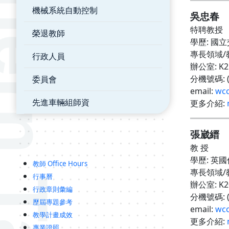
機械系統自動控制
吳忠春
特聘教授
榮退教師
學歷
:
國立
專長領域
/
行政人員
辦公室
: K
分機號碼
:
委員會
email:
wcc
先進車輛組師資
更多介紹
:
張崴縉
教 授
學歷
:
英國
教師 Office Hours
專長領域
/
行事曆
辦公室
: K
行政章則彙編
分機號碼
:
歷屆專題參考
email:
wcc
教學計畫成效
更多介紹
:
專業證照