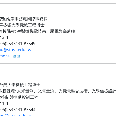
國際暨兩岸事務處國際事務長
華盛頓大學機械工程博士
教授課程
:
生醫微機電技術、壓電陶瓷薄膜
213-4
 (06)2533131 #3549
hu@stust.edu.tw
more
台灣大學機械工程博士
教授課程
:
奈米量測、光電量測、光機電整合技術、光學儀器設
動控制與振動控制工程
211-4
 (06)2533131 #3544
ang@stust.edu.tw