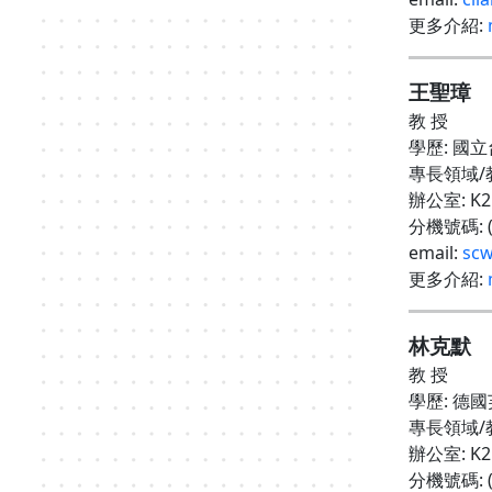
更多介紹
:
王聖璋
教 授
學歷
:
國立
專長領域
/
辦公室
: K
分機號碼
:
email:
scw
更多介紹
:
林克默
教 授
學歷
:
德國
專長領域
/
辦公室
: K
分機號碼
: