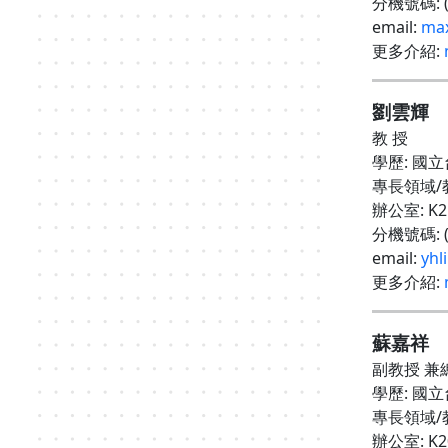
分機號碼
:
email:
max
更多介紹
:
劉雲輝
教 授
學歷
:
國立
專長領域
/
辦公室
: K
分機號碼
:
email:
yhl
更多介紹
:
蘇嘉祥
副教授 兼
學歷
:
國立
專長領域
/
辦公室
: K