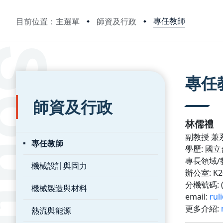
專任教師
目前位置：主選單
師資及行政
:::
:::
專任
師資及行政
林儒禮
副教授 兼
專任教師
學歷
:
國立
專長領域
/
機械設計與固力
辦公室
: K
分機號碼
:
機械製造與材料
email:
rul
更多介紹
:
熱流與能源