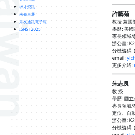
求才資訊
許藝菊
南臺車展
教授 兼
系友通訊電子報
學歷
:
美國
ISNST 2025
專長領域
/
辦公室
: K
分機號碼
:
email:
yic
更多介紹
:
朱志良
教 授
學歷
:
國立
專長領域
/
定位、自
辦公室
: K
分機號碼
:
email:
cli