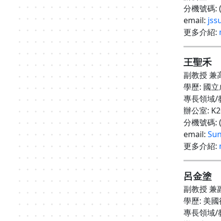
分機號碼
:
email:
jss
更多介紹
:
王聖禾
副教授 
學歷
:
國立
專長領域
/
辦公室
: K
分機號碼
:
email:
Sun
更多介紹
:
呂金塗
副教授 兼
學歷
:
美國
專長領域
/