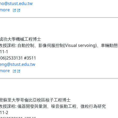
o@stust.edu.tw
more
成功大學機械工程博士
教授課程
:
自動控制、影像伺服控制
(Visual servoing)
、車輛動態
211-1
 (06)2533131 #3511
eng@stust.edu.tw
more
密蘇里大學哥倫比亞校區核子工程博士
教授課程
:
儀器開發與量測、噪音振動工程、微粒行為研究
211-2