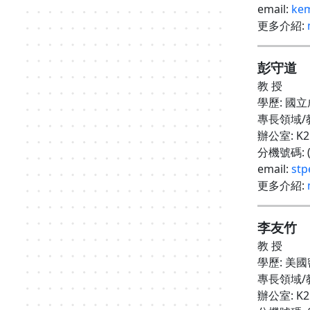
email:
kem
更多介紹
:
彭守道
教 授
學歷
:
國立
專長領域
/
辦公室
: K
分機號碼
:
email:
stp
更多介紹
:
李友竹
教 授
學歷
:
美國
專長領域
/
辦公室
: K