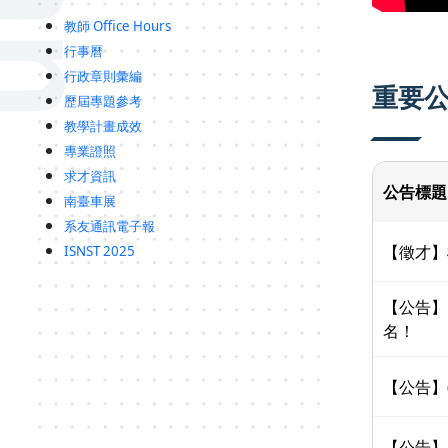
教師 Office Hours
行事曆
行政章則彙編
重要
歷屆專題參考
教學計畫成效
專業證照
求才資訊
公告標題
南臺車展
系友通訊電子報
【徵才】
ISNST 2025
【公告】
名！
【公告】
【公告】