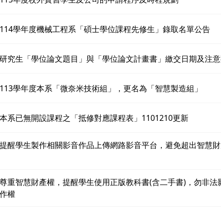
114學年度機械工程系「碩士學位課程先修生」錄取名單公告
研究生「學位論文題目」與「學位論文計畫書」繳交日期及注意
113學年度本系「微奈米技術組」，更名為「智慧製造組」
本系已無開設課程之「抵修對應課程表」1101210更新
提醒學生製作相關影音作品上傳網路影音平台，避免超出智慧財
尊重智慧財產權，提醒學生使用正版教科書(含二手書)，勿非法
作權