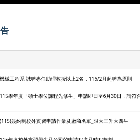
公告
機械工程系 誠聘專任助理教授以上2名，116/2月起聘為原則
115學年度「碩士學位課程先修生」申請即日至6月30日，請符
(115)簽約制校外實習申請作業及廠商名單_限大三升大四生
115年度校外實習學生及公司的申請程序及時程規劃