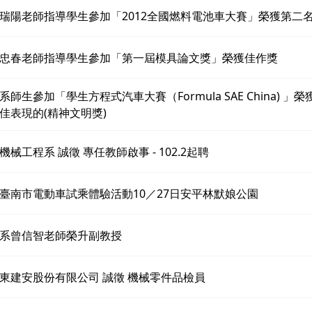
瑞陽老師指導學生參加「2012全國燃料電池車大賽」榮獲第二
忠春老師指導學生參加「第一屆模具論文獎」榮獲佳作獎
師生參加「學生方程式汽車大賽（Formula SAE China) 」
佳表現的(精神文明獎)
械工程系 誠徵 專任教師啟事 - 102.2起聘
臺南市電動車試乘體驗活動10／27日安平林默娘公園
系曾信智老師榮升副教授
東建安股份有限公司 誠徵 機械零件品檢員