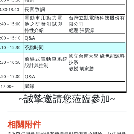
:00
13:30
－
3:30-13:40
長官致詞
電動車用動力電
台灣立凱電能科技股份有
:40
15:00
池之研發測試與
限公司
－
特性介紹
經理 張新源
Q&A
:00
15:10
－
:10
15:30
茶點時間
－
國立台南大學 綠色能源科
前驅式電動車系統
:30
16:50
技系
－
設計與控制
教授 胡家勝
Q&A
:50
17:00
－
17:00~
賦歸
~
誠摯邀請您蒞臨參加
~
相關附件
※為降低附件原始檔案遭搜尋引擎索引之風險，公告附件