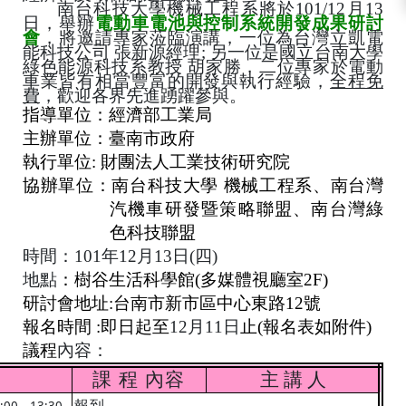
南台科技大學機械工程系將於
101/12
月
13
日，舉辦
電動車電池與控制系統開發成果研討
會
，將邀請專家蒞臨演講，一位為台灣立凱電
能科技公司 張新源經理
;
另一位是國立台南大學
綠色能源科技系教授 胡家勝，二位專家於電動
車業皆有相當豐富的開發與執行經驗，
全程免
費
，歡迎各界先進踴躍參與。
指導單位：經濟部工業局
主辦單位：臺南市政府
執行單位
:
財團法人工業技術研究院
協辦單位：南台科技大學 機械工程系、南台灣
汽機車研發暨策略聯盟、南台灣綠
色科技聯盟
時間：
101
年
12
月
13
日
(
四
)
地點
：樹谷生活科學館
(
多媒體視廳室
2F)
研討會地址
:
台南市新市區中心東路
12
號
報名時間
:
即日起至
12
月
11
日
止
(
報名表如附件
)
議程
內容：
課 程 內容
主 講 人
報到