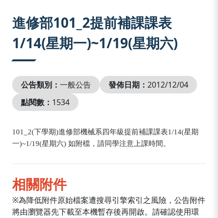
:::
進修部101_2提前補課課表
1/14(星期一)~1/19(星期六)
公告類別：
一般公告
發佈日期：
2012/12/04
點閱數：
1534
101_2(
下學期
)
進修部機械系四年級提前補課課表
1/14(
星期
一
)~1/19(
星期六
)
如附檔，請同學注意上課時間。
相關附件
※為降低附件原始檔案遭搜尋引擎索引之風險，公告附件
將由瀏覽器先下載至本機暫存後再開啟。請確認使用環