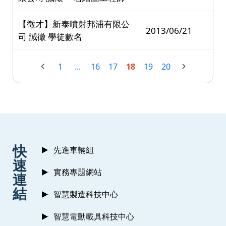
【徵才】新泰噴射邦浦有限公
2013/06/21
司 誠徵 學徒數名
1
...
16
17
18
19
20
:::
快
先進車輛組
速
實務專題網站
連
結
智慧製造科技中心
智慧電動載具科技中心