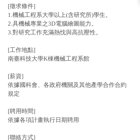
[
徵求條件
]
1.
機械工程系大學以上
(
含研究所
)
學生。
2.
具機械專業之
3D
電腦繪圖能力。
3.
對研究工作充滿熱忱與高抗壓性。
[
工作地點
]
南臺科技大學
K
棟機械工程系館
[
薪資
]
依據國科會、各政府機關及其他產學合作合約
規定
[
聘用時間
]
依據各項計畫執行日期聘用
[
聯絡方式
]