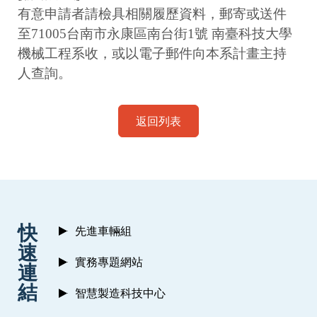
有意申請者請檢具相關履歷資料，郵寄或送件
至
71005
台南市永康區南台街
1
號
南臺科技大學
機械工程系收，或以電子郵件向本系計畫主持
人查詢。
返回列表
:::
快
先進車輛組
速
實務專題網站
連
結
智慧製造科技中心