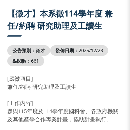
:::
【徵才】本系徵114學年度 兼
任/約聘 研究助理及工讀生
公告類別：
徵才
發佈日期：
2025/12/23
點閱數：
661
[
應徵項目
]
兼任
/
約聘
研究助理及工讀生
[
工作內容
]
參與
115
年度及
114
學年度國科會、各政府機關
及其他產學合作專案計畫，協助計畫執行。