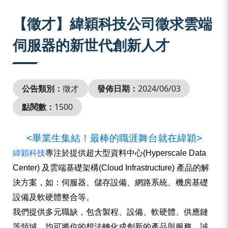
:::
【徵才】緯穎科技公司徵求雲端
伺服器的新世代創新人才
公告類別：
徵才
發佈日期：
2024/06/03
點閱數：
1500
<
畢業生集結！最棒的職涯舞台就在緯穎
>
緯穎科技
專注於提供超大型資料中心
(Hyperscale Data
Center)
及雲端基礎架構
(Cloud Infrastructure)
產品的解
決方案，如：伺服器、儲存設備、網路系統、機房基礎
設備及軟硬體整合等。
我們提供多元職缺
，包含製程、設備、軟硬體、供應鏈
等領域，均可將你的想法轉化成創新的產品與服務，誠