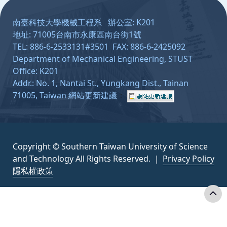
南臺科技大學機械工程系 辦公室: K201
地址: 71005台南市永康區南台街1號
TEL: 886-6-2533131#3501 FAX: 886-6-2425092
Department of Mechanical Engineering, STUST
Office: K201
Addr.: No. 1, Nantai St., Yungkang Dist., Tainan
71005, Taiwan
網站更新建議
：
Copyright © Southern Taiwan University of Science
and Technology All Rights Reserved. ｜
Privacy Policy
隱私權政策