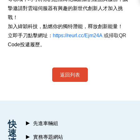
摯邀請
對雲端伺服器有興趣的新世代創新人才加入挑
戰！
加入緯穎科技，點燃你的獨特潛能，釋放創新能量！
立即手刀點擊網址：
https://reurl.cc/Ejm24A
或掃取QR
Code
投遞履歷。
返回列表
:::
快
先進車輛組
速
實務專題網站