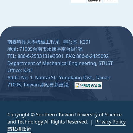
:::
南臺科技大學機械工程系 辦公室: K201
地址: 71005台南市永康區南台街1號
TEL: 886-6-2533131#3501 FAX: 886-6-2425092
Department of Mechanical Engineering, STUST
Office: K201
Addr.: No. 1, Nantai St., Yungkang Dist., Tainan
71005, Taiwan
網站更新建議
：
Copyright © Southern Taiwan University of Science
and Technology All Rights Reserved. ｜
Privacy Policy
隱私權政策