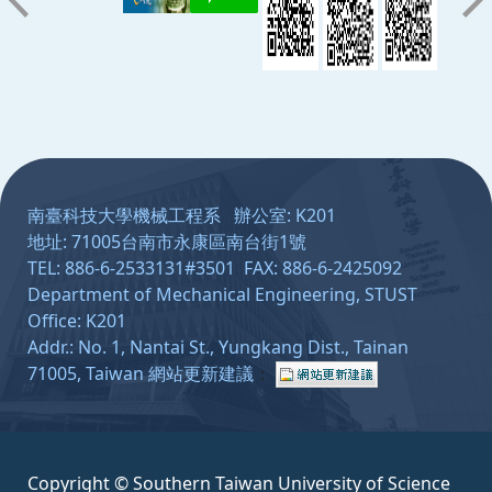
:::
南臺科技大學機械工程系 辦公室: K201
地址: 71005台南市永康區南台街1號
TEL: 886-6-2533131#3501 FAX: 886-6-2425092
Department of Mechanical Engineering, STUST
Office: K201
Addr.: No. 1, Nantai St., Yungkang Dist., Tainan
71005, Taiwan
網站更新建議
：
Copyright © Southern Taiwan University of Science