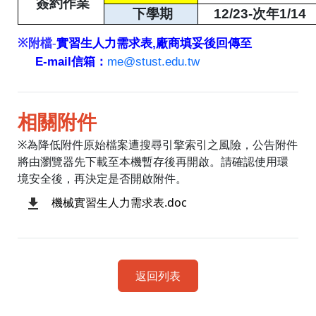
簽約作業
下學期
12/23-
次年
1/14
實習生人力需求表,廠商填妥後回傳至
※
附檔-
E-mail信箱：
me@stust.edu.tw
相關附件
※為降低附件原始檔案遭搜尋引擎索引之風險，公告附件
將由瀏覽器先下載至本機暫存後再開啟。請確認使用環
境安全後，再決定是否開啟附件。
機械實習生人力需求表.doc
返回列表