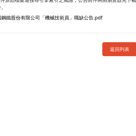
附件原始檔案遭搜尋引擎索引之風險，公告附件將由瀏覽器先下
件。
國鋼鐵股份有限公司「機械技術員」職缺公告.pdf
返回列表