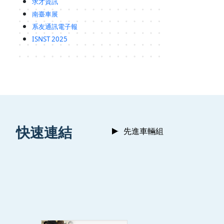
求才資訊
南臺車展
系友通訊電子報
ISNST 2025
:::
快速連結
先進車輛組