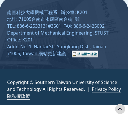
南臺科技大學機械工程系 辦公室: K201
地址: 71005台南市永康區南台街1號
TEL: 886-6-2533131#3501 FAX: 886-6-2425092
Department of Mechanical Engineering, STUST
Office: K201
Addr.: No. 1, Nantai St., Yungkang Dist., Tainan
71005, Taiwan
網站更新建議
：
Copyright © Southern Taiwan University of Science
and Technology All Rights Reserved. ｜
Privacy Policy
隱私權政策