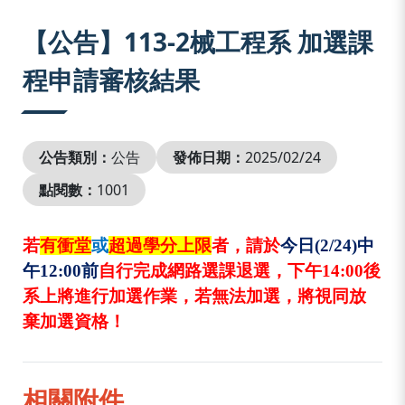
:::
【公告】113-2械工程系 加選課
程申請審核結果
公告類別：
公告
發佈日期：
2025/02/24
點閱數：
1001
若
有衝堂
或
超過學分上限
者，請於
今日
(2/24)
中
午
12:00
前
自行完成網路選課退選，下午
14:00
後
系上將進行加選作業，若無法加選，將視同放
棄加選資格！
相關附件