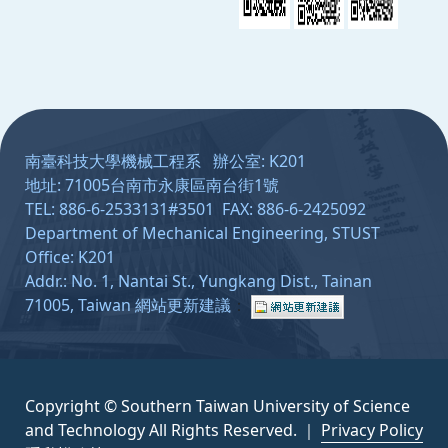
:::
南臺科技大學機械工程系 辦公室: K201
地址: 71005台南市永康區南台街1號
TEL: 886-6-2533131#3501 FAX: 886-6-2425092
Department of Mechanical Engineering, STUST
Office: K201
Addr.: No. 1, Nantai St., Yungkang Dist., Tainan
71005, Taiwan
網站更新建議
：
Copyright © Southern Taiwan University of Science
and Technology All Rights Reserved. ｜
Privacy Policy