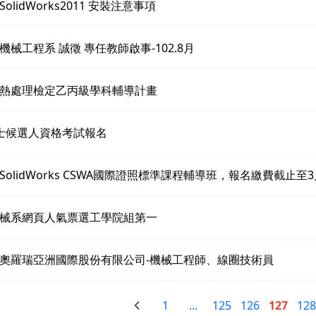
olidWorks2011 安裝注意事項
機械工程系 誠徵 專任教師啟事-102.8月
熱處理檢定乙丙級學科輔導計畫
2博士候選人資格考試報名
SolidWorks CSWA國際證照標準課程輔導班，報名繳費截止至
械系網頁人氣票選工學院組第一
奧羅瑞亞洲國際股份有限公司-機械工程師、線圈技術員
1
...
125
126
127
128