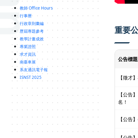
教師 Office Hours
行事曆
行政章則彙編
重要
歷屆專題參考
教學計畫成效
專業證照
求才資訊
公告標題
南臺車展
系友通訊電子報
【徵才】
ISNST 2025
【公告】
名！
【公告】
【公告】