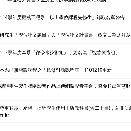
114學年度機械工程系「碩士學位課程先修生」錄取名單公告
研究生「學位論文題目」與「學位論文計畫書」繳交日期及注意
113學年度本系「微奈米技術組」，更名為「智慧製造組」
本系已無開設課程之「抵修對應課程表」1101210更新
提醒學生製作相關影音作品上傳網路影音平台，避免超出智慧財
尊重智慧財產權，提醒學生使用正版教科書(含二手書)，勿非法
作權