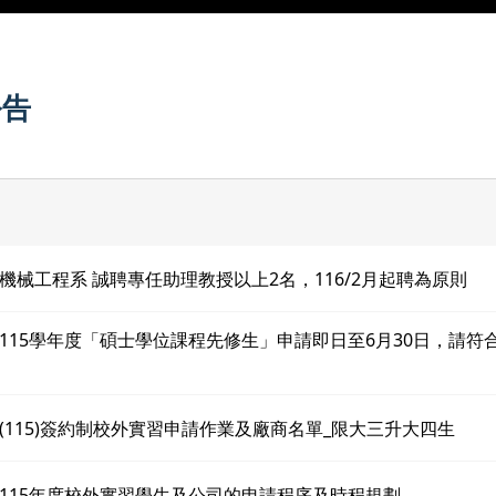
公告
機械工程系 誠聘專任助理教授以上2名，116/2月起聘為原則
115學年度「碩士學位課程先修生」申請即日至6月30日，請符
(115)簽約制校外實習申請作業及廠商名單_限大三升大四生
115年度校外實習學生及公司的申請程序及時程規劃