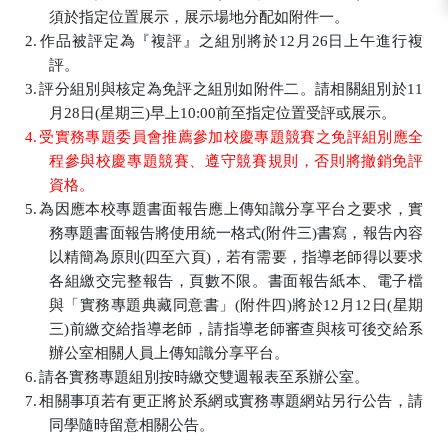
須於指定位置展示，展示場地分配如附件一。
2.
作品被評定為『複評』之組別將於
12
月
26
日上午進行複
評。
3.
評分組別與核定為免評之組別如附件二。請相關組別於
11
月
28
日
(
星期三
)
早上
10:00
前至指定位置受評或展示。
4.
受實務專題委員會推薦參加校慶專題競賽之免評組別應全
程參與校慶專題競賽、遵守競賽規則，否則將撤銷免評
資格。
5.
為因應本校專題書面報告應上傳知識分享平台之要求，實
務專題書面報告將使用統一格式
(
附件三
)
書寫，報告內容
以精簡為原則
(
四至六頁
)
，若有需要，指導老師得以要求
各組繳交完整報告，頁數不限。書面報告紙本、電子檔
與「實務專題典藏同意書」
(
附件四
)
將於
12
月
12
日
(
星期
三
)
前繳交給指導老師，請指導老師審查與核可後交給系
辦公室相關人員上傳知識分享平台。
6.
請各實務專題組別按時繳交雙週報表至系辦公室。
7.
相關事項若有更正將於系網或實務專題網站另行公告，請
同學隨時留意相關公告。