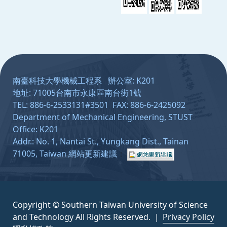
:::
南臺科技大學機械工程系 辦公室: K201
地址: 71005台南市永康區南台街1號
TEL: 886-6-2533131#3501 FAX: 886-6-2425092
Department of Mechanical Engineering, STUST
Office: K201
Addr.: No. 1, Nantai St., Yungkang Dist., Tainan
71005, Taiwan
網站更新建議
：
Copyright © Southern Taiwan University of Science
and Technology All Rights Reserved. ｜
Privacy Policy