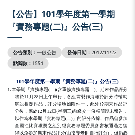
:::
【公告】101學年度第一學期
『實務專題(二)』公告(三)
公告類別：
一般公告
發佈日期：
2012/11/22
點閱數：
1554
101
學年度第一學期『實務專題
(
二
)
』公告
(
三
)
1.
本學期『實務專題
(
二
)(
含重修實務專題二
)
』期末作品評分
將於
11
月
28
日上午舉行，各組需製作海報於評分時輔助
解說相關作品，評分場地如附件一，此外於期末作品評
分後，應於
12
月
12
日
(
星期三
)
前繳交一份精簡期末報告，
以作為本學期『實務專題
(
二
)
』的評分依據。作品曾參加
全國性比賽獲獎之組別經實務專題委員會審核通過之後
得以免參加期末作品評分
(
由指導老師自行評分
)
，但仍必