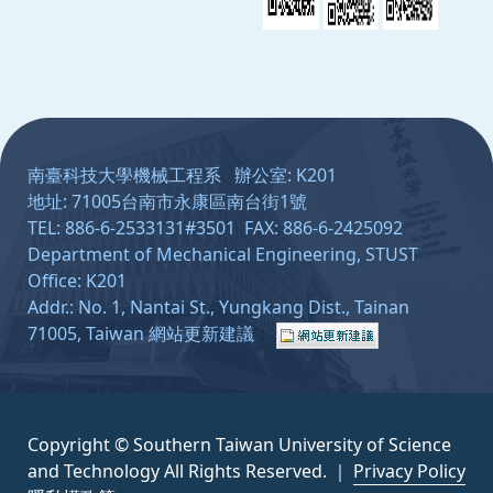
:::
南臺科技大學機械工程系 辦公室: K201
地址: 71005台南市永康區南台街1號
TEL: 886-6-2533131#3501 FAX: 886-6-2425092
Department of Mechanical Engineering, STUST
Office: K201
Addr.: No. 1, Nantai St., Yungkang Dist., Tainan
71005, Taiwan
網站更新建議
：
Copyright © Southern Taiwan University of Science
and Technology All Rights Reserved. ｜
Privacy Policy