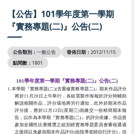
:::
【公告】101學年度第一學期
『實務專題(二)』公告(二)
公告類別：
一般公告
發佈日期：
2012/11/15
點閱數：
1801
101
學年度第一學期『實務專題
(
二
)
』公告
(
二
)
1.
本學期『實務專題
(
二
)(
含重修實務專題二
)
』期末作品評分
將於
11
月
28
日上午舉行，各組需製作海報於評分時輔助
解說相關作品，評分場地將另行通知，此外於期末作品
評分後，應於
12
月
12
日
(
星期三
)
前繳交一份精簡期末報
告，以作為本學期『實務專題
(
二
)
』的評分依據。作品曾
參加全國性比賽獲獎之組別經實務專題委員會審核通過
之後得以免參加期末作品評分
(
由指導老師自行評分
)
，但