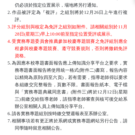
仍必須於指定位置展示，場地將另行通知。
2.
作品被評定為『複評』之組別將於
12
月
26
日上午進行複
評。
3.
評分組別與核定為免評之組別如附件。請相關組別於
11
月
28
日
(
星期三
)
早上
10:00
前至指定位置受評或展示。
4.
受實務專題委員會推薦參加校慶專題競賽之免評組別應全
程參與校慶專題競賽、遵守競賽規則，否則將撤銷免評
資格。
5.
為因應本校專題書面報告應上傳知識分享平台之要求，實
務專題書面報告將使用統一格式
(
附件二
)
書寫，報告內容
以精簡為原則
(
四至六頁
)
，若有需要，指導老師得以要求
各組繳交完整報告，頁數不限。書面報告紙本、電子檔
與「實務專題典藏同意書」
(
附件三
)
將於
12
月
12
日
(
星期
三
)
前繳交給指導老師，請指導老師審查與核可後交給系
辦公室相關人員上傳知識分享平台。
6.
請各實務專題組別按時繳交雙週報表至系辦公室。
7.
相關事項若有更正將於系網或實務專題網站另行公告，請
同學隨時留意相關公告。