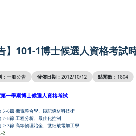
告】101-1博士候選人資格考試
別：
一般公告
發佈日期：
2012/10/12
點閱數：
1804
度第一學期博士候選人資格考試
) 5~6
節
機電整合學、磁記錄材料技術
) 7~8
節
工程分析、最佳化控制
) 2~3
節
高等物理冶金、微細放電加工學
1-2