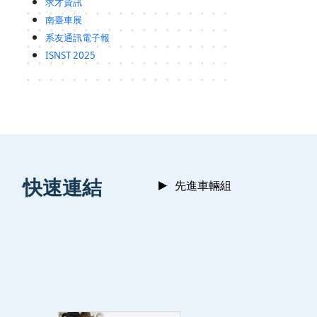
求才資訊
南臺車展
系友通訊電子報
ISNST 2025
:::
快速連結
先進車輛組