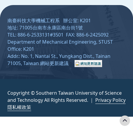
:::
南臺科技大學機械工程系 辦公室: K201
地址: 71005台南市永康區南台街1號
TEL: 886-6-2533131#3501 FAX: 886-6-2425092
Department of Mechanical Engineering, STUST
Office: K201
Addr.: No. 1, Nantai St., Yungkang Dist., Tainan
71005, Taiwan
網站更新建議
：
Copyright © Southern Taiwan University of Science
and Technology All Rights Reserved. ｜
Privacy Policy
隱私權政策