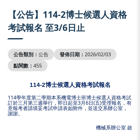
:::
【公告】114-2博士候選人資格
考試報名 至3/6日止
公告類別：
公告
發佈日期：
2026/02/03
點閱數：
455
114-2
博士候選人資格考試報名
114
學年度第二學期本系機電博士班博士候選人資格考試
3
6
(
)
訂於三月第三週舉行，即日起至
月
日
五
受理報名，有
意報考者
請填妥考試申請表如附件，並送交系辦公室，
謝謝。
機械系辦公室
啟