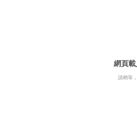
網頁載
請稍等