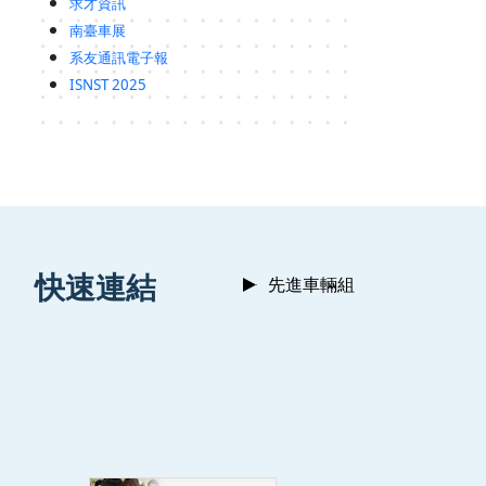
求才資訊
南臺車展
系友通訊電子報
ISNST 2025
:::
快速連結
先進車輛組