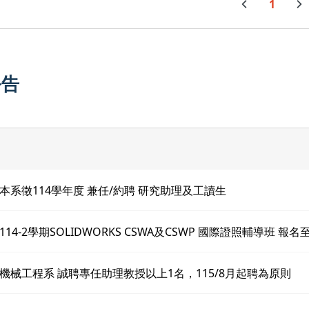
1
公告
本系徵114學年度 兼任/約聘 研究助理及工讀生
14-2學期SOLIDWORKS CSWA及CSWP 國際證照輔導班 報名至
機械工程系 誠聘專任助理教授以上1名，115/8月起聘為原則