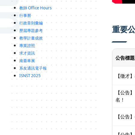
教師 Office Hours
行事曆
行政章則彙編
重要
歷屆專題參考
教學計畫成效
專業證照
求才資訊
公告標題
南臺車展
系友通訊電子報
【徵才】
ISNST 2025
【公告】
名！
【公告】
【公告】