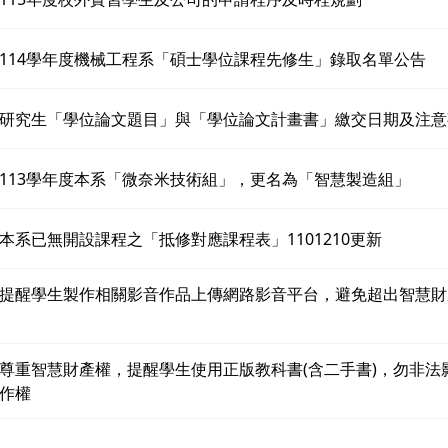
114學年度機械工程系「碩士學位課程先修生」錄取名單公告
研究生「學位論文題目」與「學位論文計畫書」繳交日期及注意
113學年度本系「微奈米技術組」，更名為「智慧製造組」
本系已無開設課程之「抵修對應課程表」1101210更新
提醒學生製作相關影音作品上傳網路影音平台，避免超出智慧財
尊重智慧財產權，提醒學生使用正版教科書(含二手書)，勿非法
作權