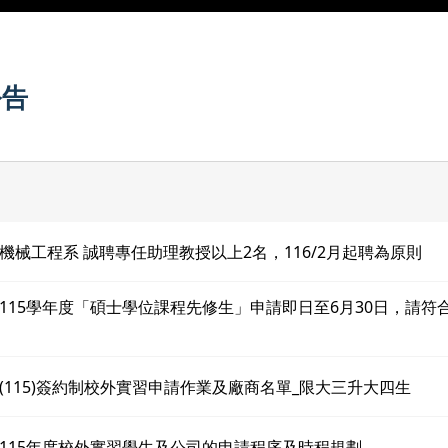
公告
機械工程系 誠聘專任助理教授以上2名，116/2月起聘為原則
115學年度「碩士學位課程先修生」申請即日至6月30日，請符
(115)簽約制校外實習申請作業及廠商名單_限大三升大四生
115年度校外實習學生及公司的申請程序及時程規劃